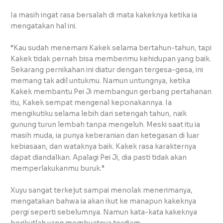
Ia masih ingat rasa bersalah di mata kakeknya ketika ia
mengatakan hal ini.
“Kau sudah menemani Kakek selama bertahun-tahun, tapi
Kakek tidak pernah bisa memberimu kehidupan yang baik.
Sekarang pernikahan ini diatur dengan tergesa-gesa, ini
memang tak adil untukmu. Namun untungnya, ketika
Kakek membantu Pei Ji membangun gerbang pertahanan
itu, Kakek sempat mengenal keponakannya. Ia
mengikutiku selama lebih dari setengah tahun, naik
gunung turun lembah tanpa mengeluh. Meski saat itu ia
masih muda, ia punya keberanian dan ketegasan di luar
kebiasaan, dan wataknya baik. Kakek rasa karakternya
dapat diandalkan. Apalagi Pei Ji, dia pasti tidak akan
memperlakukanmu buruk.”
Xuyu sangat terkejut sampai menolak menerimanya,
mengatakan bahwa ia akan ikut ke manapun kakeknya
pergi seperti sebelumnya. Namun kata-kata kakeknya