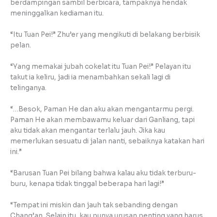
berdampingan sambil berbicara, tampaknya hendak
meninggalkan kediaman itu.
“Itu Tuan Pei!” Zhu’er yang mengikuti di belakang berbisik
pelan.
“Yang memakai jubah cokelat itu Tuan Pei!” Pelayan itu
takut ia keliru, jadi ia menambahkan sekali lagi di
telinganya.
“…Besok, Paman He dan aku akan mengantarmu pergi.
Paman He akan membawamu keluar dari Ganliang, tapi
aku tidak akan mengantar terlalu jauh. Jika kau
memerlukan sesuatu di jalan nanti, sebaiknya katakan hari
ini.”
“Barusan Tuan Pei bilang bahwa kalau aku tidak terburu-
buru, kenapa tidak tinggal beberapa hari lagi!”
“Tempat ini miskin dan jauh tak sebanding dengan
Chang’an. Selain itu, kau punya urusan penting yang harus