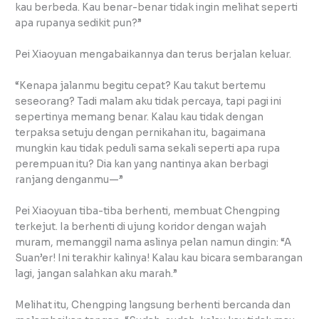
kau berbeda. Kau benar-benar tidak ingin melihat seperti
apa rupanya sedikit pun?”
Pei Xiaoyuan mengabaikannya dan terus berjalan keluar.
“Kenapa jalanmu begitu cepat? Kau takut bertemu
seseorang? Tadi malam aku tidak percaya, tapi pagi ini
sepertinya memang benar. Kalau kau tidak dengan
terpaksa setuju dengan pernikahan itu, bagaimana
mungkin kau tidak peduli sama sekali seperti apa rupa
perempuan itu? Dia kan yang nantinya akan berbagi
ranjang denganmu—”
Pei Xiaoyuan tiba-tiba berhenti, membuat Chengping
terkejut. Ia berhenti di ujung koridor dengan wajah
muram, memanggil nama aslinya pelan namun dingin: “A
Suan’er! Ini terakhir kalinya! Kalau kau bicara sembarangan
lagi, jangan salahkan aku marah.”
Melihat itu, Chengping langsung berhenti bercanda dan