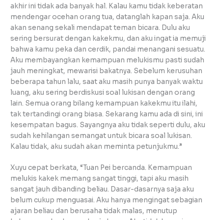
akhir ini tidak ada banyak hal. Kalau kamu tidak keberatan
mendengar ocehan orang tua, datanglah kapan saja. Aku
akan senang sekali mendapat teman bicara. Dulu aku
sering bersurat dengan kakekmu, dan aku ingat ia memuji
bahwa kamu peka dan cerdik, pandai menangani sesuatu.
Aku membayangkan kemampuan melukismu pasti sudah
jauh meningkat, mewarisi bakatnya. Sebelum kerusuhan
beberapa tahun lalu, saat aku masih punya banyak waktu
luang, aku sering berdiskusi soal lukisan dengan orang
lain. Semua orang bilang kemampuan kakekmu itu ilahi,
tak tertandingi orang biasa. Sekarang kamu ada di sini, ini
kesempatan bagus. Sayangnya aku tidak seperti dulu, aku
sudah kehilangan semangat untuk bicara soal lukisan.
Kalau tidak, aku sudah akan meminta petunjukmu.”
Xuyu cepat berkata, “Tuan Pei bercanda. Kemampuan
melukis kakek memang sangat tinggi, tapi aku masih
sangat jauh dibanding beliau. Dasar-dasarnya saja aku
belum cukup menguasai. Aku hanya mengingat sebagian
ajaran beliau dan berusaha tidak malas, menutup