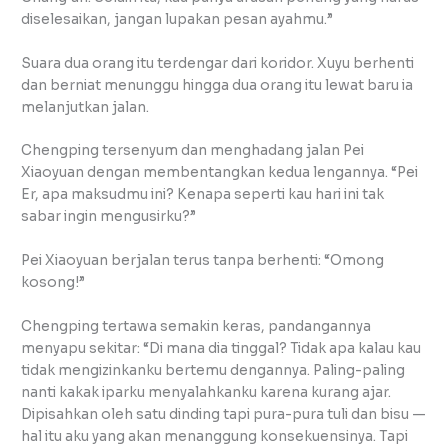
diselesaikan, jangan lupakan pesan ayahmu.”
Suara dua orang itu terdengar dari koridor. Xuyu berhenti
dan berniat menunggu hingga dua orang itu lewat baru ia
melanjutkan jalan.
Chengping tersenyum dan menghadang jalan Pei
Xiaoyuan dengan membentangkan kedua lengannya. “Pei
Er, apa maksudmu ini? Kenapa seperti kau hari ini tak
sabar ingin mengusirku?”
Pei Xiaoyuan berjalan terus tanpa berhenti: “Omong
kosong!”
Chengping tertawa semakin keras, pandangannya
menyapu sekitar: “Di mana dia tinggal? Tidak apa kalau kau
tidak mengizinkanku bertemu dengannya. Paling-paling
nanti kakak iparku menyalahkanku karena kurang ajar.
Dipisahkan oleh satu dinding tapi pura-pura tuli dan bisu —
hal itu aku yang akan menanggung konsekuensinya. Tapi