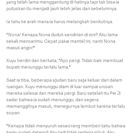
yang telah lama menggantung di hatinya tapi tak bisa ia
putuskan itu menjadi jauh lebih jelas dari sebelumnya.
Ia tahu ke arah mana ia harus melangkah berikutnya.
“Nona! Kenapa Nona duduk sendirian di sini? Aku lama
sekali mencarimu. Cepat pakai mantel ini, nanti Nona
masuk angin!”
Xuyu berdiri dan berkata, “Ayo pergi. Tidak baik membuat
bupati menunggu terlalu lama.”
Saat ia tiba, beberapa ajudan baru saja keluar dari dalam
ruangan. Xuyu menunggu diam di luar sampai urusan
mereka selesai dan mereka pergi. Baru setelah itu Pei Ji
sadar bahwa ia sudah menunggu, dan segera
memanggilnya masuk, menegurnya lembut karena terlalu
sopan.
“Kenapa tidak menyuruh seseorang memberi tahu bahwa
kamu sudah datang? Aku tadi tidak sedang sibuk. Aku