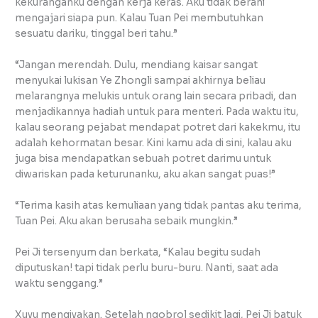
kekuranganku dengan kerja keras. Aku tidak berani
mengajari siapa pun. Kalau Tuan Pei membutuhkan
sesuatu dariku, tinggal beri tahu.”
“Jangan merendah. Dulu, mendiang kaisar sangat
menyukai lukisan Ye Zhongli sampai akhirnya beliau
melarangnya melukis untuk orang lain secara pribadi, dan
menjadikannya hadiah untuk para menteri. Pada waktu itu,
kalau seorang pejabat mendapat potret dari kakekmu, itu
adalah kehormatan besar. Kini kamu ada di sini, kalau aku
juga bisa mendapatkan sebuah potret darimu untuk
diwariskan pada keturunanku, aku akan sangat puas!”
“Terima kasih atas kemuliaan yang tidak pantas aku terima,
Tuan Pei. Aku akan berusaha sebaik mungkin.”
Pei Ji tersenyum dan berkata, “Kalau begitu sudah
diputuskan! tapi tidak perlu buru-buru. Nanti, saat ada
waktu senggang.”
Xuyu mengiyakan. Setelah ngobrol sedikit lagi, Pei Ji batuk