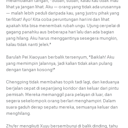
melambaikan tangan, “Sudah, sudah, kalau kau tidak mau
lihat ya jangan lihat. Aku — orang yang tidak ada urusannya
— malah lebih peduli daripada kau, yang justru pihak yang
terlibat! Ayo! Kita coba peruntungan hari ini dan lihat
apakah kita bisa menembak rubah ungu. Ujung cerpelai di
gagang panahku aus beberapa hari lalu dan ada bagian
yang hilang. Aku harus menggantinya sesegera mungkin,
kalau tidak nanti jelek.”
Barulah Pei Xiaoyuan berbalik tersenyum, “Baiklah! Aku
yang memimpin jalannya, jadi kalian tidak akan pulang
dengan tangan kosong!”
Chengping tidak membahas topik tadi lagi, dan keduanya
berjalan cepat di sepanjang koridor dan keluar dari pintu
pemisah. Mereka memanggil para pelayan di luar, dan
segera sekelompok orang berlari menghampiri. Dalam
suara gaduh derap sepatu mereka, semuanya keluar dan
menghilang.
Zhu’er mengikuti Xuyu bersembunyi di balik dinding, tahu