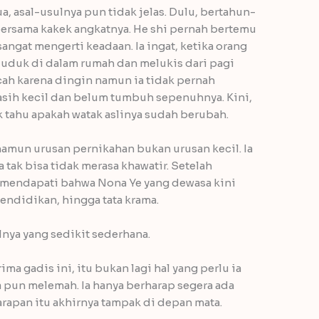
a, asal-usulnya pun tidak jelas. Dulu, bertahun-
 bersama kakek angkatnya. He shi pernah bertemu
angat mengerti keadaan. Ia ingat, ketika orang
duduk di dalam rumah dan melukis dari pagi
ah karena dingin namun ia tidak pernah
masih kecil dan belum tumbuh sepenuhnya. Kini,
 tahu apakah watak aslinya sudah berubah.
namun urusan pernikahan bukan urusan kecil. Ia
 tak bisa tidak merasa khawatir. Setelah
 mendapati bahwa Nona Ye yang dewasa kini
endidikan, hingga tata krama.
lnya yang sedikit sederhana.
a gadis ini, itu bukan lagi hal yang perlu ia
ga pun melemah. Ia hanya berharap segera ada
arapan itu akhirnya tampak di depan mata.