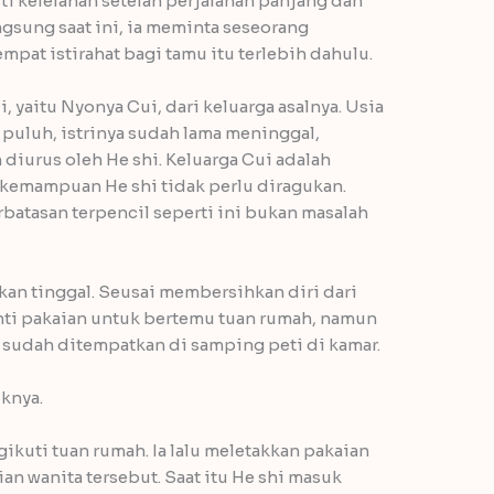
ti kelelahan setelah perjalanan panjang dan
gsung saat ini, ia meminta seseorang
pat istirahat bagi tamu itu terlebih dahulu.
, yaitu Nyonya Cui, dari keluarga asalnya. Usia
 puluh, istrinya sudah lama meninggal,
diurus oleh He shi. Keluarga Cui adalah
 kemampuan He shi tidak perlu diragukan.
atasan terpencil seperti ini bukan masalah
kan tinggal. Seusai membersihkan diri dari
nti pakaian untuk bertemu tuan rumah, namun
sudah ditempatkan di samping peti di kamar.
uknya.
kuti tuan rumah. Ia lalu meletakkan pakaian
an wanita tersebut. Saat itu He shi masuk