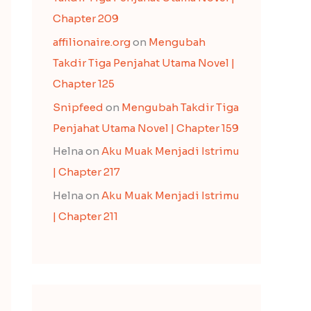
Chapter 209
affilionaire.org
on
Mengubah
Takdir Tiga Penjahat Utama Novel |
Chapter 125
Snipfeed
on
Mengubah Takdir Tiga
Penjahat Utama Novel | Chapter 159
Helna
on
Aku Muak Menjadi Istrimu
| Chapter 217
Helna
on
Aku Muak Menjadi Istrimu
| Chapter 211