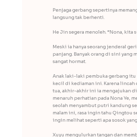
Penjaga gerbang sepertinya memang
langsung tak berhenti.
He Jin segera menoleh. “Nona, kita 
Meski ia hanya seorang jenderal ger
panjang. Banyak orang di sini yang 
sangat hormat.
Anak laki-laki pembuka gerbang itu 
kecil di kediaman ini. Karena linca
tua, akhir-akhir ini ia mengajukan 
menaruh perhatian pada Nona Ye, m
seolah menyambut putri kandung sen
malam ini, rasa ingin tahu Qingtou 
ingin melihat seperti apa sosok yan
Xuyu mengulurkan tangan dan membu