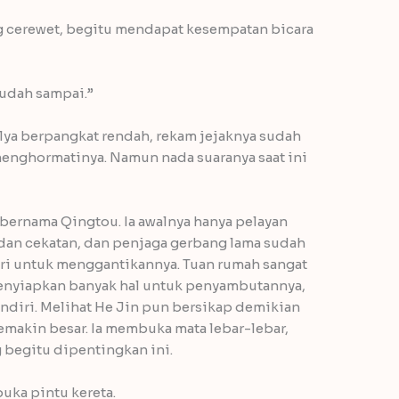
 cerewet, begitu mendapat kesempatan bicara
sudah sampai.”
ilya berpangkat rendah, rekam jejaknya sudah
menghormatinya. Namun nada suaranya saat ini
bernama Qingtou. Ia awalnya hanya pelayan
h dan cekatan, dan penjaga gerbang lama sudah
diri untuk menggantikannya. Tuan rumah sangat
enyiapkan banyak hal untuk penyambutannya,
diri. Melihat He Jin pun bersikap demikian
semakin besar. Ia membuka mata lebar-lebar,
g begitu dipentingkan ini.
ka pintu kereta.