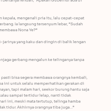
n bertanya rendah, “Apakah Gubernur ada di
kepala, mengenali pria itu, lalu cepat-cepat
 gerbang. Ia langsung tersenyum lebar, “Sudah
e membawa Nona Ye?”
jarinya yang kaku dan dingin di balik lengan
 penjaga gerbang mengalun ke telinganya tanpa
 pasti bisa segera membawa orangnya kembali,
a ini untuk selalu memperhatikan gerakan di
ayan, tapi malam hari, seekor burung hantu saja
alau sampai tertidur lelap, nanti tidak
ri ini, meski mata tertutup, telinga hamba
dak tidur. Akhirnya orangnya tiba juga…”