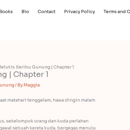
Books
Bio
Contact
Privacy Policy
Terms and 
elukis Seribu Gunung | Chapter 1
g | Chapter 1
Gunung
/ By
Maggia
saat matahari tenggelam, hawa dingin malam
dus, sekelompok orang dan kuda perlahan
awal sebuah kereta kuda, bergegas menuju