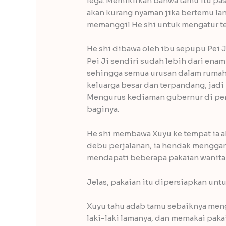
lega. Memikirkan bahwa tamu itu pas
akan kurang nyaman jika bertemu lan
memanggil He shi untuk mengatur tem
He shi dibawa oleh ibu sepupu Pei Ji
Pei Ji sendiri sudah lebih dari enam
sehingga semua urusan dalam rumah 
keluarga besar dan terpandang, jadi
Mengurus kediaman gubernur di perb
baginya.
He shi membawa Xuyu ke tempat ia a
debu perjalanan, ia hendak mengga
mendapati beberapa pakaian wanita 
Jelas, pakaian itu dipersiapkan unt
Xuyu tahu adab tamu sebaiknya mengi
laki-laki lamanya, dan memakai pakai