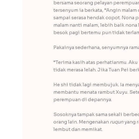
bersama seorang pelayan perempua
tersenyum ia berkata, “Angin malam 
sampai serasa hendak copot. Nona pa
malam nanti malam, lebih baik nona 
besok pagi bertemu pun tidak terla
Pakainya sederhana, senyumnya ramah
“Terima kasih atas perhatianmu. Aku
tidak merasa lelah. Jika Tuan Pei be
He shi tidak lagi membujuk. Ia meny
membantu menata rambut Xuyu. Sete
perempuan di depannya.
Sosoknya tampak sama sekali berbeda
orang lain. Mengenakan
ruqun
yang r
lembut dan memikat.