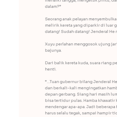
menaiki tangga, mengetuk pintu, da
dalam?”
Seorang anak pelayan menyembulkan 
melirik kereta yang diparkir di luar
datang! Sudah datang! Jenderal H
Xuyu perlahan menggosok ujung jari-
bajunya.
Dari balik kereta kuda, suara riang
henti.
“…Tuan gubernur bilang Jenderal He
dan berkali-kali mengingatkan hamb
depan gerbang. Siang hari masih lum
bisa tertidur pulas. Hamba khawatir k
mendengar apa-apa. Jadi beberapa ha
harus selalu tegak, sampai hampir ti