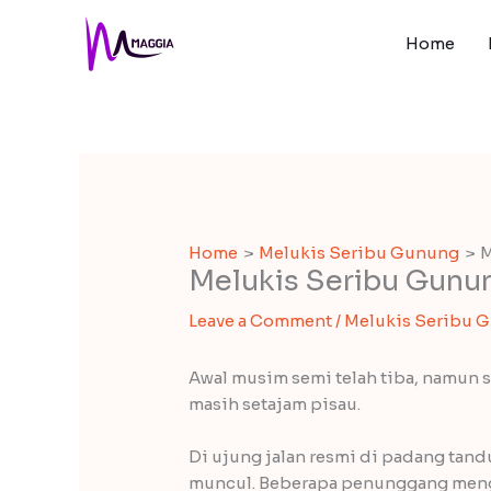
Skip
to
Home
content
Home
Melukis Seribu Gunung
M
Melukis Seribu Gunun
Leave a Comment
/
Melukis Seribu 
Awal musim semi telah tiba, namun 
masih setajam pisau.
Di ujung jalan resmi di padang tan
muncul. Beberapa penunggang meng