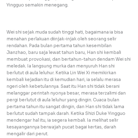
Yingguo semakin menegang.
Wei shi sejak muda sudah tinggi hati, bagaimana ia bisa
menahan perlakuan diinjak-injak oleh seorang selir
rendahan. Pada bulan pertama tahun kesembilan
Jianzhao, baru saja lewat tahun baru, Han shi kembali
membuat provokasi, dan bertahun-tahun dendam Wei shi
meledak. Ia langsung murka dan menyuruh Han shi
berlutut di aula leluhur. Ketika Lin Wei Xi memikirkan
kembali kejadian itu di kemudian hari, ia selalu merasa
ngeri oleh kebetulannya. Saat itu Han shi tidak berani
melanggar perintah nyonya besar, merasa terzalimi dan
pergi berlutut di aula leluhur yang dingin. Cuaca bulan
pertama tahun itu sangat dingin, dan Han shi tidak lama
berlutut sudah tampak darah. Ketika Shizi Duke Yingguo
mendengar hal itu, ia segera kembali. Ia melihat selir
kesayangannya berwajah pucat bagai kertas, darah
mengalir dari perut.