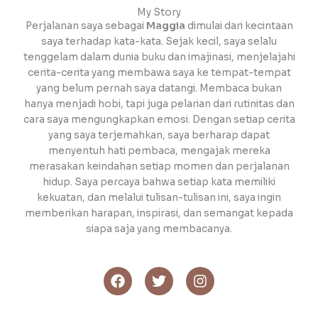
My Story
Perjalanan saya sebagai
Maggia
dimulai dari kecintaan
saya terhadap kata-kata. Sejak kecil, saya selalu
tenggelam dalam dunia buku dan imajinasi, menjelajahi
cerita-cerita yang membawa saya ke tempat-tempat
yang belum pernah saya datangi. Membaca bukan
hanya menjadi hobi, tapi juga pelarian dari rutinitas dan
cara saya mengungkapkan emosi. Dengan setiap cerita
yang saya terjemahkan, saya berharap dapat
menyentuh hati pembaca, mengajak mereka
merasakan keindahan setiap momen dan perjalanan
hidup. Saya percaya bahwa setiap kata memiliki
kekuatan, dan melalui tulisan-tulisan ini, saya ingin
memberikan harapan, inspirasi, dan semangat kepada
siapa saja yang membacanya.
F
T
I
a
w
n
c
i
s
e
t
t
b
t
a