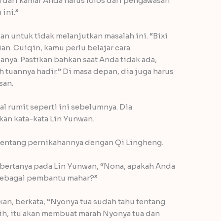
 dari kamar Anda harus lolos dari pengawasan
ini.”
untuk tidak melanjutkan masalah ini. “Bixi
ian. Cuiqin, kamu perlu belajar cara
ya. Pastikan bahkan saat Anda tidak ada,
 tuannya hadir.” Di masa depan, dia juga harus
san.
 rumit seperti ini sebelumnya. Dia
n kata-kata Lin Yunwan.
tentang pernikahannya dengan Qi Lingheng.
o bertanya pada Lin Yunwan, “Nona, apakah Anda
sebagai pembantu mahar?”
n, berkata, “Nyonya tua sudah tahu tentang
rsih, itu akan membuat marah Nyonya tua dan