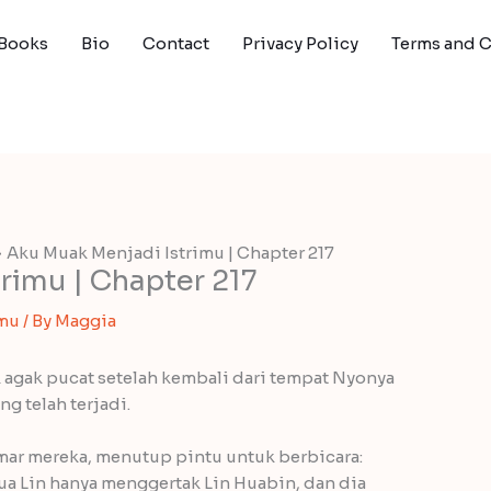
Books
Bio
Contact
Privacy Policy
Terms and 
Aku Muak Menjadi Istrimu | Chapter 217
rimu | Chapter 217
imu
/ By
Maggia
 agak pucat setelah kembali dari tempat Nyonya
ng telah terjadi.
mar mereka, menutup pintu untuk berbicara:
ua Lin hanya menggertak Lin Huabin, dan dia