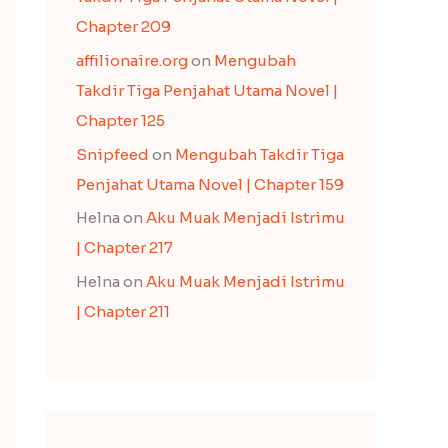
Chapter 209
affilionaire.org
on
Mengubah
Takdir Tiga Penjahat Utama Novel |
Chapter 125
Snipfeed
on
Mengubah Takdir Tiga
Penjahat Utama Novel | Chapter 159
Helna
on
Aku Muak Menjadi Istrimu
| Chapter 217
Helna
on
Aku Muak Menjadi Istrimu
| Chapter 211