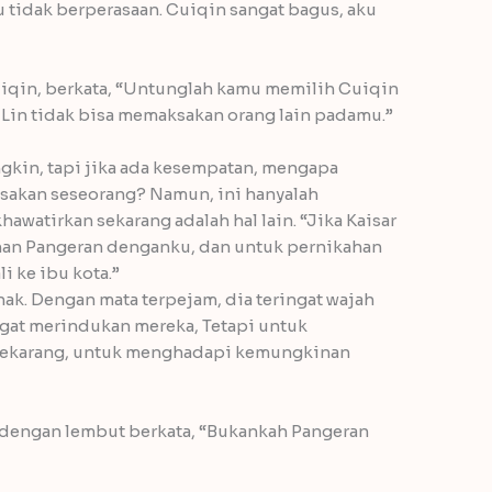
u tidak berperasaan. Cuiqin sangat bagus, aku
uiqin, berkata, “Untunglah kamu memilih Cuiqin
 Lin tidak bisa memaksakan orang lain padamu.”
ngkin, tapi jika ada kesempatan, mengapa
akan seseorang? Namun, ini hanyalah
hawatirkan sekarang adalah hal lain. “Jika Kaisar
han Pangeran denganku, dan untuk pernikahan
 ke ibu kota.”
nak. Dengan mata terpejam, dia teringat wajah
angat merindukan mereka, Tetapi untuk
 sekarang, untuk menghadapi kemungkinan
 dengan lembut berkata, “Bukankah Pangeran