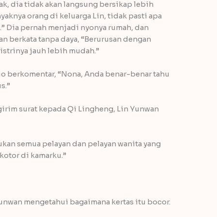
dak, dia tidak akan langsung bersikap lebih
knya orang di keluarga Lin, tidak pasti apa
.” Dia pernah menjadi nyonya rumah, dan
wan berkata tanpa daya, “Berurusan dengan
istrinya jauh lebih mudah.”
ruo berkomentar, “Nona, Anda benar-benar tahu
s.”
irim surat kepada Qi Lingheng, Lin Yunwan
kan semua pelayan dan pelayan wanita yang
otor di kamarku.”
Yunwan mengetahui bagaimana kertas itu bocor.