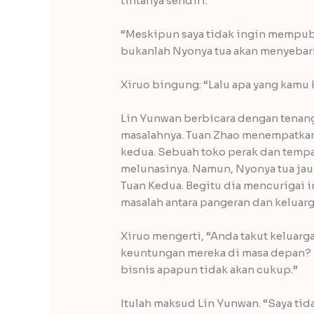
tintanya sendiri.
“Meskipun saya tidak ingin mempubli
bukanlah Nyonya tua akan menyebarka
Xiruo bingung: “Lalu apa yang kamu
Lin Yunwan berbicara dengan tenang
masalahnya. Tuan Zhao menempatkan 
kedua. Sebuah toko perak dan temp
melunasinya. Namun, Nyonya tua jau
Tuan Kedua. Begitu dia mencurigai i
masalah antara pangeran dan keluarg
Xiruo mengerti, “Anda takut keluarg
keuntungan mereka di masa depan? 
bisnis apapun tidak akan cukup.”
Itulah maksud Lin Yunwan. “Saya tid