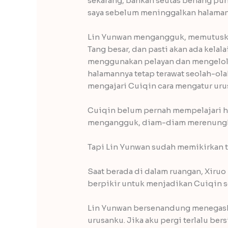
sekarang, bahkan seutas benang pun
saya sebelum meninggalkan halaman 
Lin Yunwan mengangguk, memutuskan 
Tang besar, dan pasti akan ada kelala
menggunakan pelayan dan mengelolan
halamannya tetap terawat seolah-olah
mengajari Cuiqin cara mengatur uru
Cuiqin belum pernah mempelajari hal
mengangguk, diam-diam merenungka
Tapi Lin Yunwan sudah memikirkan 
Saat berada di dalam ruangan, Xiru
berpikir untuk menjadikan Cuiqin 
Lin Yunwan bersenandung menegaska
urusanku. Jika aku pergi terlalu be