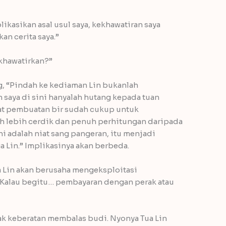
kasikan asal usul saya, kekhawatiran saya
n cerita saya.”
 khawatirkan?”
, “Pindah ke kediaman Lin bukanlah
saya di sini hanyalah hutang kepada tuan
at pembuatan bir sudah cukup untuk
h lebih cerdik dan penuh perhitungan daripada
ni adalah niat sang pangeran, itu menjadi
a Lin.” Implikasinya akan berbeda.
a Lin akan berusaha mengeksploitasi
Kalau begitu… pembayaran dengan perak atau
ak keberatan membalas budi. Nyonya Tua Lin