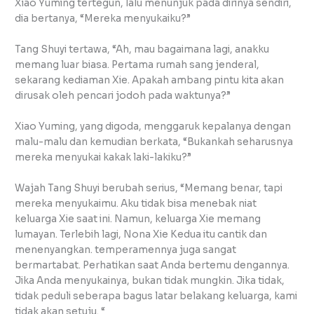
Xiao Yuming tertegun, lalu menunjuk pada dirinya sendiri,
dia bertanya, “Mereka menyukaiku?”
Tang Shuyi tertawa, “Ah, mau bagaimana lagi, anakku
memang luar biasa. Pertama rumah sang jenderal,
sekarang kediaman Xie. Apakah ambang pintu kita akan
dirusak oleh pencari jodoh pada waktunya?”
Xiao Yuming, yang digoda, menggaruk kepalanya dengan
malu-malu dan kemudian berkata, “Bukankah seharusnya
mereka menyukai kakak laki-lakiku?”
Wajah Tang Shuyi berubah serius, “Memang benar, tapi
mereka menyukaimu. Aku tidak bisa menebak niat
keluarga Xie saat ini. Namun, keluarga Xie memang
lumayan. Terlebih lagi, Nona Xie Kedua itu cantik dan
menenyangkan. temperamennya juga sangat
bermartabat. Perhatikan saat Anda bertemu dengannya.
Jika Anda menyukainya, bukan tidak mungkin. Jika tidak,
tidak peduli seberapa bagus latar belakang keluarga, kami
tidak akan setuju. “