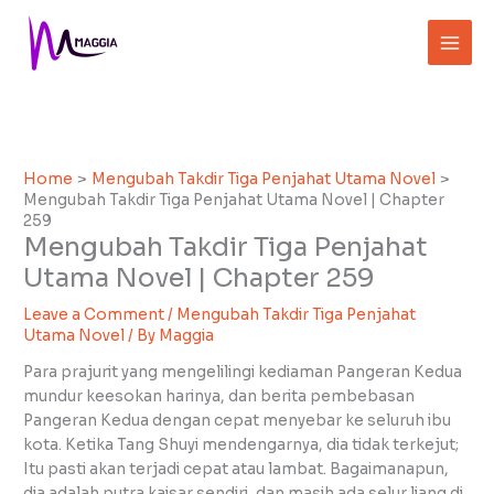
Skip
to
content
Home
Mengubah Takdir Tiga Penjahat Utama Novel
Mengubah Takdir Tiga Penjahat Utama Novel | Chapter
259
Mengubah Takdir Tiga Penjahat
Utama Novel | Chapter 259
Leave a Comment
/
Mengubah Takdir Tiga Penjahat
Utama Novel
/ By
Maggia
Para prajurit yang mengelilingi kediaman Pangeran Kedua
mundur keesokan harinya, dan berita pembebasan
Pangeran Kedua dengan cepat menyebar ke seluruh ibu
kota. Ketika Tang Shuyi mendengarnya, dia tidak terkejut;
Itu pasti akan terjadi cepat atau lambat. Bagaimanapun,
dia adalah putra kaisar sendiri, dan masih ada selur liang di