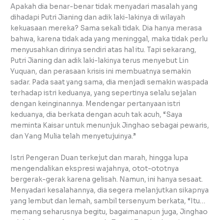
Apakah dia benar-benar tidak menyadari masalah yang
dihadapi Putri Jianing dan adik laki-lakinya di wilayah
kekuasaan mereka? Sama sekali tidak. Dia hanya merasa
bahwa, karena tidak ada yang meninggal, maka tidak perlu
menyusahkan dirinya sendiri atas hal itu. Tapi sekarang,
Putri Jianing dan adik laki-lakinya terus menyebut Lin
Yuquan, dan perasaan krisis ini membuatnya semakin
sadar. Pada saat yang sama, dia menjadi semakin waspada
terhadap istri keduanya, yang sepertinya selalu sejalan
dengan keinginannya. Mendengar pertanyaan istri
keduanya, dia berkata dengan acuh tak acuh, “Saya
meminta Kaisar untuk menunjuk Jinghao sebagai pewaris,
dan Yang Mulia telah menyetujuinya.”
Istri Pengeran Duan terkejut dan marah, hingga lupa
mengendalikan ekspresi wajahnya, otot-ototnya
bergerak-gerak karena gelisah. Namun, ini hanya sesaat.
Menyadari kesalahannya, dia segera melanjutkan sikapnya
yang lembut dan lemah, sambil tersenyum berkata, “Itu…
memang seharusnya begitu, bagaimanapun juga, Jinghao