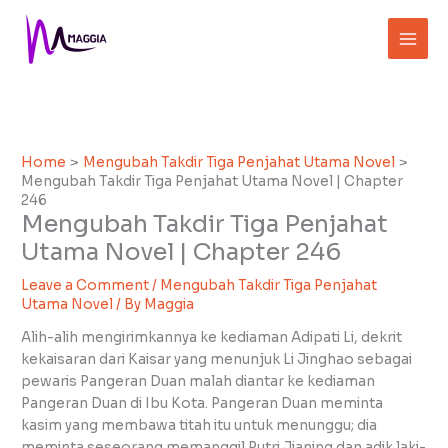
Skip
to
content
Home
Mengubah Takdir Tiga Penjahat Utama Novel
Mengubah Takdir Tiga Penjahat Utama Novel | Chapter
246
Mengubah Takdir Tiga Penjahat
Utama Novel | Chapter 246
Leave a Comment
/
Mengubah Takdir Tiga Penjahat
Utama Novel
/ By
Maggia
Alih-alih mengirimkannya ke kediaman Adipati Li, dekrit
kekaisaran dari Kaisar yang menunjuk Li Jinghao sebagai
pewaris Pangeran Duan malah diantar ke kediaman
Pangeran Duan di Ibu Kota. Pangeran Duan meminta
kasim yang membawa titah itu untuk menunggu; dia
meminta seseorang memanggil Putri Jianing dan adik laki-