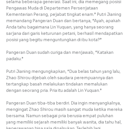
selama beberapa generasi. Saat ini, dia memegang posisi
Pengawas Muda di Departemen Persenjataan
Kementerian Perang, pejabat tingkat enam.” Putri Jianing
memandang Pangeran Duan dan bertanya, “Ayah, apakah
Anda tahu bagaimana Lin Yuquan, yang hanya seorang
sarjana dari garis keturunan petani, berhasil mendapatkan
posisi yang begitu menguntungkan di ibu kota?”
Pangeran Duan sudah curiga dan menjawab, “Katakan
padaku.”
Putri Jianing mengungkapkan, “Dua belas tahun yang lalu,
Zhao Shirou dijebak oleh saudara perempuannya dan
tertangkap basah melakukan tindakan memalukan
dengan seorang pria. Pria itu adalah Lin Yuquan.”
Pangeran Duan tiba-tiba berdiri. Dia ingin menyangkalnya,
mengingat Zhao Shirou masih sangat muda ketika mereka
bersama. Namun sebagai pria berusia empat puluhan
yang memiliki sejarah memiliki banyak wanita, dia tahu hal,
keperawanan bisa saja dipalsukan. Terlebih lagi,