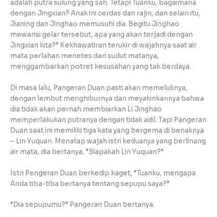
adalah putra sulung yang sah. Tetapi Tuanku, bagaimana
dengan Jingxian? Anak ini cerdas dan rajin, dan selain itu,
Jianing dan Jinghao memusuhi dia. Begitu Jinghao
mewarisi gelar tersebut, apa yang akan terjadi dengan
Jingxian kita?” Kekhawatiran terukir di wajahnya saat air
mata perlahan menetes dari sudut matanya,
menggambarkan potret kesusahan yang tak berdaya.
Di masa lalu, Pangeran Duan pasti akan memeluknya,
dengan lembut menghiburnya dan meyakinkannya bahwa
dia tidak akan pernah membiarkan Li Jinghao
memperlakukan putranya dengan tidak adil. Tapi Pangeran
Duan saat ini memiliki tiga kata yang bergema di benaknya
– Lin Yuquan. Menatap wajah istri keduanya yang berlinang
air mata, dia bertanya, “Siapakah Lin Yuquan?”
Istri Pengeran Duan berkedip kaget, “Tuanku, mengapa
Anda tiba-tiba bertanya tentang sepupu saya?”
“Dia sepupumu?” Pangeran Duan bertanya.