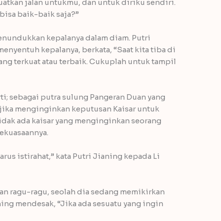
atkan jalan untukmu, dan untuk diriku sendiri.
bisa baik-baik saja?”
enundukkan kepalanya dalam diam. Putri
nyentuh kepalanya, berkata, “Saat kita tiba di
ang terkuat atau terbaik. Cukuplah untuk tampil
i; sebagai putra sulung Pangeran Duan yang
ja jika menginginkan keputusan Kaisar untuk
Tidak ada kaisar yang menginginkan seorang
kekuasaannya.
rus istirahat,” kata Putri Jianing kepada Li
gan ragu-ragu, seolah dia sedang memikirkan
aning mendesak, “Jika ada sesuatu yang ingin