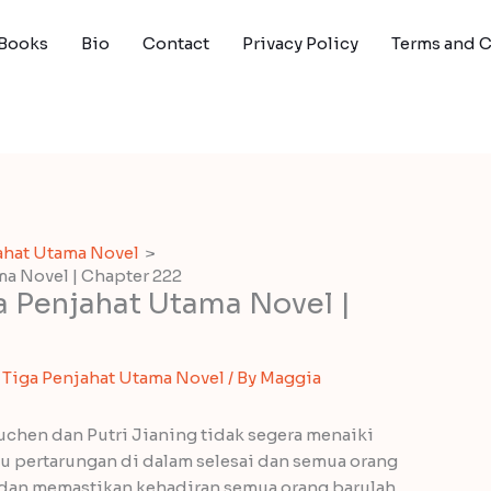
Books
Bio
Contact
Privacy Policy
Terms and 
ahat Utama Novel
a Novel | Chapter 222
a Penjahat Utama Novel |
Tiga Penjahat Utama Novel
/ By
Maggia
uchen dan Putri Jianing tidak segera menaiki
u pertarungan di dalam selesai dan semua orang
 dan memastikan kehadiran semua orang barulah