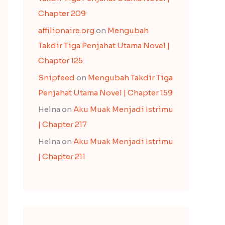
Chapter 209
affilionaire.org
on
Mengubah
Takdir Tiga Penjahat Utama Novel |
Chapter 125
Snipfeed
on
Mengubah Takdir Tiga
Penjahat Utama Novel | Chapter 159
Helna
on
Aku Muak Menjadi Istrimu
| Chapter 217
Helna
on
Aku Muak Menjadi Istrimu
| Chapter 211