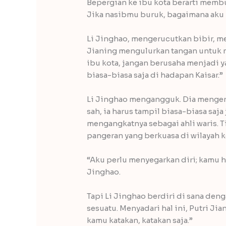
Bepergian ke ibu kota berarti membu
Jika nasibmu buruk, bagaimana aku 
Li Jinghao, mengerucutkan bibir, m
Jianing mengulurkan tangan untuk me
ibu kota, jangan berusaha menjadi y
biasa-biasa saja di hadapan Kaisar.”
Li Jinghao mengangguk. Dia mengert
sah, ia harus tampil biasa-biasa sa
mengangkatnya sebagai ahli waris. 
pangeran yang berkuasa di wilayah 
“Aku perlu menyegarkan diri; kamu ha
Jinghao.
Tapi Li Jinghao berdiri di sana den
sesuatu. Menyadari hal ini, Putri Ji
kamu katakan, katakan saja.”