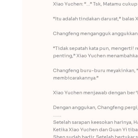
Xiao Yuchen: “…” Tsk, Matamu cukup 
“Itu adalah tindakan darurat,” bala
Changfeng mengangguk anggukkan ke
“Tidak sepatah kata pun, mengerti! 
penting,” Xiao Yuchen menambahkan
Changfeng buru-buru meyakinkan, “P
membicarakannya.”
Xiao Yuchen menjawab dengan ber ‘he
Dengan anggukan, Changfeng pergi, 
…….
Setelah sarapan keesokan harinya,
Ketika Xiao Yuchen dan Guan Yi ti
Shen sudah hadir. Setelah bertukar 