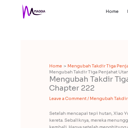
Skip
to
Home
content
Home
Mengubah Takdir Tiga Penj
Mengubah Takdir Tiga Penjahat Utam
Mengubah Takdir Tig
Chapter 222
Leave a Comment
/
Mengubah Takdir 
Setelah mencapai tepi hutan, Xiao Y
kereta. Sebaliknya, mereka menungg
kembali. Hanya setelah menghitung