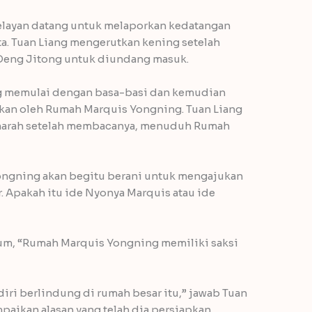
elayan datang untuk melaporkan kedatangan
ta. Tuan Liang mengerutkan kening setelah
Deng Jitong untuk diundang masuk.
ng memulai dengan basa-basi dan kemudian
an oleh Rumah Marquis Yongning. Tuan Liang
marah setelah membacanya, menuduh Rumah
.
ongning akan begitu berani untuk mengajukan
. Apakah itu ide Nyonya Marquis atau ide
yum, “Rumah Marquis Yongning memiliki saksi
iri berlindung di rumah besar itu,” jawab Tuan
aikan alasan yang telah dia persiapkan