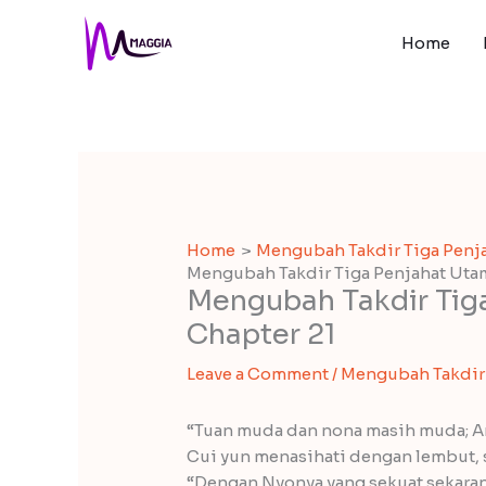
Skip
to
Home
content
Home
Mengubah Takdir Tiga Penj
Mengubah Takdir Tiga Penjahat Utam
Mengubah Takdir Tig
Chapter 21
Leave a Comment
/
Mengubah Takdir 
“Tuan muda dan nona masih muda; An
Cui yun menasihati dengan lembut,
“Dengan Nyonya yang sekuat sekara