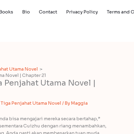
Books
Bio
Contact
Privacy Policy
Terms and 
ahat Utama Novel
a Novel | Chapter 21
a Penjahat Utama Novel |
Tiga Penjahat Utama Novel
/ By
Maggia
da bisa mengajari mereka secara bertahap,”
 sementara Cuizhu dengan riang menambahkan,
ng, Anda pasti akan membesarkan tuan muda