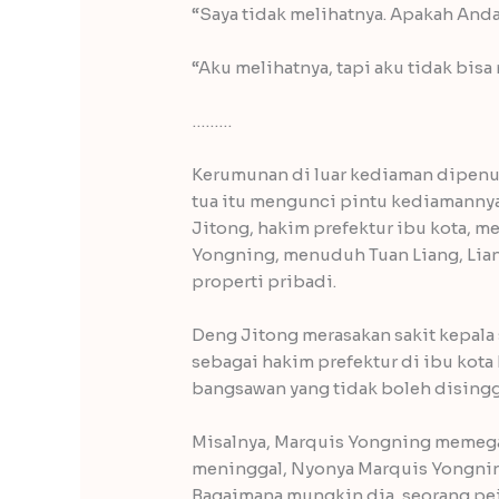
“Saya tidak melihatnya. Apakah And
“Aku melihatnya, tapi aku tidak bis
………
Kerumunan di luar kediaman dipenuhi
tua itu mengunci pintu kediamanny
Jitong, hakim prefektur ibu kota, 
Yongning, menuduh Tuan Liang, Lian
properti pribadi.
Deng Jitong merasakan sakit kepala
sebagai hakim prefektur di ibu kot
bangsawan yang tidak boleh disingg
Misalnya, Marquis Yongning memegan
meninggal, Nyonya Marquis Yongnin
Bagaimana mungkin dia, seorang pej