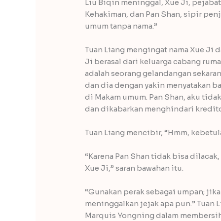
Liu Biqin meninggal, Xue Ji, pejab
Kehakiman, dan Pan Shan, sipir pe
umum tanpa nama.”
Tuan Liang mengingat nama Xue Ji 
Ji berasal dari keluarga cabang ru
adalah seorang gelandangan sekarang
dan dia dengan yakin menyatakan ba
di Makam umum. Pan Shan, aku tidak
dan dikabarkan menghindari kreditor
Tuan Liang mencibir, “Hmm, kebetul
“Karena Pan Shan tidak bisa dilaca
Xue Ji,” saran bawahan itu.
“Gunakan perak sebagai umpan; jika t
meninggalkan jejak apa pun.” Tuan 
Marquis Yongning dalam membersihk