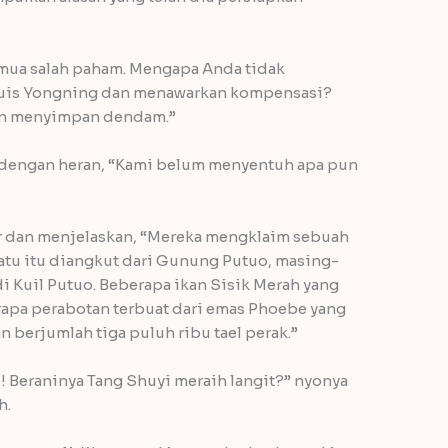
semua salah paham. Mengapa Anda tidak
rquis Yongning dan menawarkan kompensasi?
kan menyimpan dendam.”
 dengan heran, “Kami belum menyentuh apa pun
 dan menjelaskan, “Mereka mengklaim sebuah
atu itu diangkut dari Gunung Putuo, masing-
di Kuil Putuo. Beberapa ikan Sisik Merah yang
rapa perabotan terbuat dari emas Phoebe yang
 berjumlah tiga puluh ribu tael perak.”
! Beraninya Tang Shuyi meraih langit?” nyonya
h.