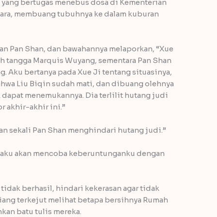
at yang bertugas menebus dosa di Kementerian
njara, membuang tubuhnya ke dalam kuburan
dan Pan Shan, dan bawahannya melaporkan, “Xue
mah tangga Marquis Wuyang, sementara Pan Shan
. Aku bertanya pada Xue Ji tentang situasinya,
hwa Liu Biqin sudah mati, dan dibuang olehnya
 dapat menemukannya. Dia terlilit hutang judi
 akhir-akhir ini.”
an sekali Pan Shan menghindari hutang judi.”
k, aku akan mencoba keberuntunganku dengan
idak berhasil, hindari kekerasan agar tidak
Liang terkejut melihat betapa bersihnya Rumah
an batu tulis mereka.