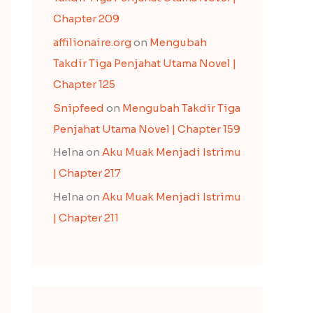
Chapter 209
affilionaire.org
on
Mengubah
Takdir Tiga Penjahat Utama Novel |
Chapter 125
Snipfeed
on
Mengubah Takdir Tiga
Penjahat Utama Novel | Chapter 159
Helna
on
Aku Muak Menjadi Istrimu
| Chapter 217
Helna
on
Aku Muak Menjadi Istrimu
| Chapter 211