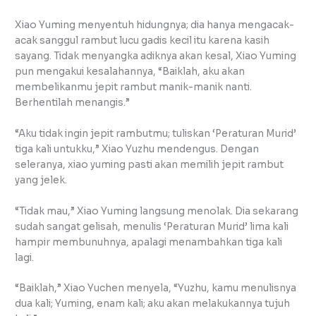
Xiao Yuming menyentuh hidungnya; dia hanya mengacak-
acak sanggul rambut lucu gadis kecil itu karena kasih
sayang. Tidak menyangka adiknya akan kesal, Xiao Yuming
pun mengakui kesalahannya, “Baiklah, aku akan
membelikanmu jepit rambut manik-manik nanti.
Berhentilah menangis.”
“Aku tidak ingin jepit rambutmu; tuliskan ‘Peraturan Murid’
tiga kali untukku,” Xiao Yuzhu mendengus. Dengan
seleranya, xiao yuming pasti akan memilih jepit rambut
yang jelek.
“Tidak mau,” Xiao Yuming langsung menolak. Dia sekarang
sudah sangat gelisah, menulis ‘Peraturan Murid’ lima kali
hampir membunuhnya, apalagi menambahkan tiga kali
lagi.
“Baiklah,” Xiao Yuchen menyela, “Yuzhu, kamu menulisnya
dua kali; Yuming, enam kali; aku akan melakukannya tujuh