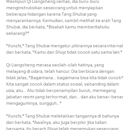
Meskipun Qi Liangsheng cemas, dia buru-buru
menginstruksikan seseorang untuk menyiapkan
beberapa hidangan karena Tang Shubai yang
menyarankannya. Kemudian, sambil melihat ke arah Tang
Shubai, dia berkata, “Bisakah kamu memberitahuku
sekarang?”
“Xunzhi,” Tang Shubai mengatur pikirannya secara internal
dan berkata, “Kamu dan Shuyi tidak cocok satu sama lain.”
Qi Liangsheng merasa seolah-olah hatinya, yang
melayang di udara, telah hancur. Dia berbicara dengan
tidak jelas, “Bagaimana… bagaimana bisa kita tidak cocok?
Kita sangat cocok dalam status sosial, sebanding dalam
usia, aku… Aku tidak berpenampilan buruk, memegang
jabatan resmi yang terhormat, dan… dan aku benar-benar
mengaguminya, sungguh…”
“Xunzhi,” Tang Shubai meletakkan tangannya di bahunya
dan berkata, “Awalnya, aku juga berpikir jika kalian
bersama, itu berarti Shuyi telah menemukan seseorang