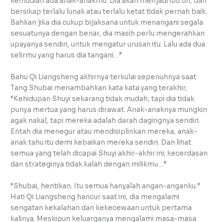
kemudian ada anak-anakmu. Dia akan menjadi ibu tiri, dan
bersikap terlalu lunak atau terlalu ketat tidak pernah baik.
Bahkan jika dia cukup bijaksana untuk menangani segala
sesuatunya dengan benar, dia masih perlu mengerahkan
upayanya sendiri, untuk mengatur urusan itu. Lalu ada dua
selirmu yang harus dia tangani…”
Bahu Qi Liangsheng akhirnya terkulai sepenuhnya saat
Tang Shubai menambahkan kata kata yang terakhir,
“Kehidupan Shuyi sekarang tidak mudah, tapi dia tidak
punya mertua yang harus dirawat. Anak-anaknya mungkin
agak nakal, tapi mereka adalah darah dagingnya sendiri.
Entah dia menegur atau mendisiplinkan mereka, anak-
anak tahu itu demi kebaikan mereka sendiri. Dan lihat
semua yang telah dicapai Shuyi akhir-akhir ini; kecerdasan
dan strateginya tidak kalah dengan milikmu…”
“Shubai, hentikan. Itu semua hanyalah angan-anganku.”
Hati Qi Liangsheng hancur saat ini, dia mengalami
sengatan kekalahan dan kekecewaan untuk pertama
kalinya. Meskipun keluarganya mengalami masa-masa