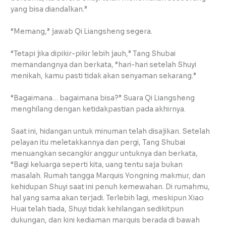
yang bisa diandalkan.”
“Memang,” jawab Qi Liangsheng segera.
“Tetapi jika dipikir-pikir lebih jauh,” Tang Shubai
memandangnya dan berkata, “hari-hari setelah Shuyi
menikah, kamu pasti tidak akan senyaman sekarang.”
“Bagaimana… bagaimana bisa?” Suara Qi Liangsheng
menghilang dengan ketidakpastian pada akhirnya.
Saat ini, hidangan untuk minuman telah disajikan. Setelah
pelayan itu meletakkannya dan pergi, Tang Shubai
menuangkan secangkir anggur untuknya dan berkata,
“Bagi keluarga seperti kita, uang tentu saja bukan
masalah. Rumah tangga Marquis Yongning makmur, dan
kehidupan Shuyi saat ini penuh kemewahan. Di rumahmu,
hal yang sama akan terjadi. Terlebih lagi, meskipun Xiao
Huai telah tiada, Shuyi tidak kehilangan sedikitpun
dukungan, dan kini kediaman marquis berada di bawah