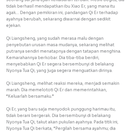
tidak berhasil mendapatkan ibu Xiao Er, yang mana itu
agak… Dengan pemikiran ini, pandangan Qi Er terhadap
ayahnya berubah, sekarang diwarnai dengan sedikit
ejekan.
Qi Liangsheng, yang sudah merasa malu dengan
penyebutan urusan masa mudanya, sekarang melihat
putranya sendiri menatapnya dengan tatapan menghina.
Kemarahannya berkobar. Dia tiba-tiba berdiri,
menyebabkan Qi Er segera bersembunyi di belakang
Nyonya Tua Qi, yang juga segera menguatkan dirinya.
Qi Liangsheng, melihat reaksi mereka, menjadi semakin
marah. Dia memelototi Qi Er dan memerintahkan,
“Keluarlah bersamaku.”
Qi Er, yang baru saja menyodok punggung harimau itu,
tidak berani bergerak. Dia bersembunyi di belakang
Nyonya Tua Qi, takut akan pukulan ayahnya. Pada titik ini,
Nyonya Tua Qi berkata, “Pergilah bersama ayahmu; dia