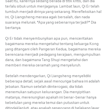
Saat itu, kariernya sedang berada di titik kritis, dan dia
terlalu sibuk untuk menjaganya. Lambat laun, Qi Er telah
tumbuh menjadi dirinya yang sekarang. Merefleksikan hal
ini, Qi Liangsheng merasa agak bersalah, dan nada
suaranya melunak. “Apa yang sebenarnya terjadi?” Dia
bertanya.
Qi Er tidak menyembunyikan apa pun, menceritakan
bagaimana mereka mengetahui tentang keluarga Kong
yang ditangani oleh Pangeran Kedua, bagaimana mereka
berencana menjadi pedagang kerajaan, mengumpulkan
dana, dan bagaimana Tang Shuyi mengetahui dan
memberi mereka ceramah yang menyeluruh.
Setelah mendengarkan, Qi Liangsheng menyelidiki
beberapa detail, sejak awal mencurigai bahwa ini adalah
jebakan. Namun setelah diinterogasi, dia tidak
menemukan satupun kekurangan. Dia menyipitkan
matanya, merenungkan apakah ini benar-benar hanya
kebetulan yang mereka temui dan putuskan untuk
ditindaklanjuti, atau apakah seseorang di belakang layar