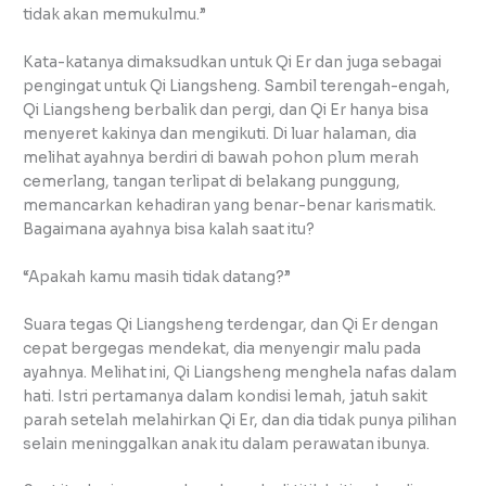
tidak akan memukulmu.”
Kata-katanya dimaksudkan untuk Qi Er dan juga sebagai
pengingat untuk Qi Liangsheng. Sambil terengah-engah,
Qi Liangsheng berbalik dan pergi, dan Qi Er hanya bisa
menyeret kakinya dan mengikuti. Di luar halaman, dia
melihat ayahnya berdiri di bawah pohon plum merah
cemerlang, tangan terlipat di belakang punggung,
memancarkan kehadiran yang benar-benar karismatik.
Bagaimana ayahnya bisa kalah saat itu?
“Apakah kamu masih tidak datang?”
Suara tegas Qi Liangsheng terdengar, dan Qi Er dengan
cepat bergegas mendekat, dia menyengir malu pada
ayahnya. Melihat ini, Qi Liangsheng menghela nafas dalam
hati. Istri pertamanya dalam kondisi lemah, jatuh sakit
parah setelah melahirkan Qi Er, dan dia tidak punya pilihan
selain meninggalkan anak itu dalam perawatan ibunya.