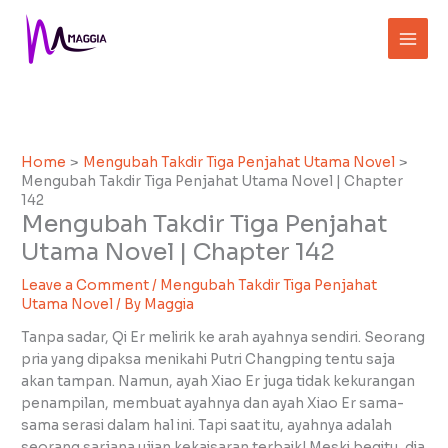
Skip
to
content
Home
Mengubah Takdir Tiga Penjahat Utama Novel
Mengubah Takdir Tiga Penjahat Utama Novel | Chapter
142
Mengubah Takdir Tiga Penjahat
Utama Novel | Chapter 142
Leave a Comment
/
Mengubah Takdir Tiga Penjahat
Utama Novel
/ By
Maggia
Tanpa sadar, Qi Er melirik ke arah ayahnya sendiri. Seorang
pria yang dipaksa menikahi Putri Changping tentu saja
akan tampan. Namun, ayah Xiao Er juga tidak kekurangan
penampilan, membuat ayahnya dan ayah Xiao Er sama-
sama serasi dalam hal ini. Tapi saat itu, ayahnya adalah
seorang sarjana ujian kekaisaran terbaik! Meski begitu, dia