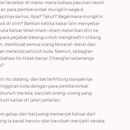
ulai tersebar di mana–mana bahwa pasukan resmi
dan para pemberontak mungkin segera
apinya serius. Apa? Takut? Bagaimana mungkin
uk di sini? Bahkan ketika kabar lain menyebar
uka Kaisar telah diam–diam melarikan diri ke
 para pejabat datang untuk menghadiri sidang
n, membuat semua orang tercerai–berai dan
an melanda seluruh kota. Namun, sebagian
ahwa itu tidak benar. Chang’an selamanya
s?
hir itu datang, dan tak terhitung banyaknya
pinggiran kota dengan para pemberontak
bunuh mereka, barulah orang–orang yang
uti kaisar di jalan pelarian.
lam gelap dan berjuang memanjat keluar dari
yang ia kenal hancur dan berubah menjadi neraka