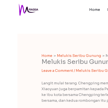
Skip
to
Home
content
Home
Melukis Seribu Gunung
M
Melukis Seribu Gunun
Leave a Comment
/
Melukis Seribu 
Langit mulai terang. Chengping mema
Xiaoyuan juga berpamitan kepada Pe
ke ibu kota bersama Chengping terle
bersama, dan kedua rombongan itu 