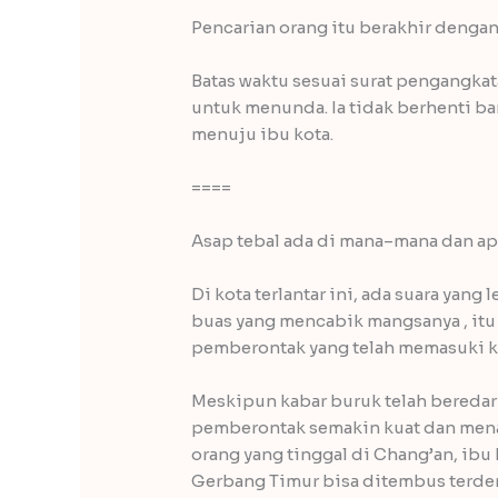
Pencarian orang itu berakhir dengan 
Batas waktu sesuai surat pengangka
untuk menunda. Ia tidak berhenti bar
menuju ibu kota.
====
Asap tebal ada di mana–mana dan api
Di kota terlantar ini, ada suara yan
buas yang mencabik mangsanya , itu 
pemberontak yang telah memasuki k
Meskipun kabar buruk telah bereda
pemberontak semakin kuat dan mena
orang yang tinggal di Chang’an, ibu
Gerbang Timur bisa ditembus terdeng