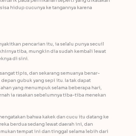
 tertarik pada pernikahan seperti yang dikatakan
 sisa hidup cucunya ke tangannya karena
kitkan pencarian itu, ia selalu punya secuil
akhirnya tiba, mungkin dia sudah kembali lewat
knya di sini.
sangat tipis, dan sekarang semuanya benar-
i depan gubuk yang sepi itu. Ia tak dapat
lahan yang menumpuk selama beberapa hari,
ernah ia rasakan sebelumnya tiba-tiba menekan
 mengatakan bahwa kakek dan cucu itu datang ke
mereka berdua sedang lewat daerah ini, dan
mukan tempat ini dan tinggal selama lebih dari