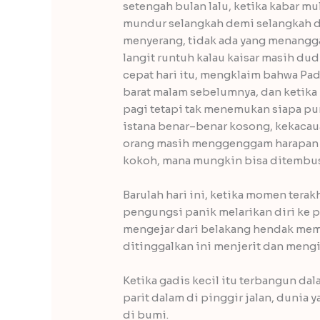
setengah bulan lalu, ketika kabar m
mundur selangkah demi selangkah 
menyerang, tidak ada yang menangg
langit runtuh kalau kaisar masih dud
cepat hari itu, mengklaim bahwa Pad
barat malam sebelumnya, dan ketika
pagi tetapi tak menemukan siapa pu
istana benar–benar kosong, kekacau
orang masih menggenggam harapan b
kokoh, mana mungkin bisa ditembu
Barulah hari ini, ketika momen terak
pengungsi panik melarikan diri ke 
mengejar dari belakang hendak mem
ditinggalkan ini menjerit dan mengik
Ketika gadis kecil itu terbangun da
parit dalam di pinggir jalan, dunia 
di bumi.