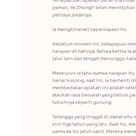
Terlepas dari apakah benar dia tidak
paman, Ye Zhongli telah menitipkan
percaya padanya
.
Ia mengkhianati kepercayaan itu.
Sebelum momen ini, betapapun menya
harapan di hatinya. Bahwa ketika ia 
jalur lain dan tengah menunggu kake
Meskipun ia tahu bahwa harapan itu 
benar kosong, saat ini, ia berhenti d
membedakan apakah ini adalah kele
ataukah rasa bersalah yang belum p
tubuhnya seperti gunung.
Tetangga yang tinggal di dekat situ
sini tiga tahun yang lalu. Saat itu, 
pemuda itu jatuh sakit. Mereka mene