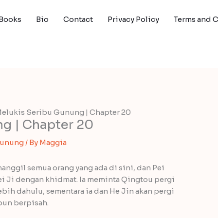
Books
Bio
Contact
Privacy Policy
Terms and 
elukis Seribu Gunung | Chapter 20
g | Chapter 20
Gunung
/ By
Maggia
nggil semua orang yang ada di sini, dan Pei
i Ji dengan khidmat. Ia meminta Qingtou pergi
bih dahulu, sementara ia dan He Jin akan pergi
pun berpisah.