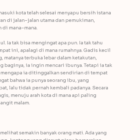
suki kota telah selesai menyapu bersih istana
ran di jalan–jalan utama dan pemukiman,
h di mana–mana.
l. Ia tak bisa mengingat apa pun. Ia tak tahu
mpat ini, apalagi di mana rumahnya. Gadis kecil
g, matanya terbuka lebar dalam ketakutan,
 baginya, ia ingin mencari ibunya. Tetapi ia tak
 mengapa ia ditinggalkan sendirian di tempat
ingat bahwa ia punya seorang ibu, yang
t, lalu tidak pernah kembali padanya. Secara
gis, menuju arah kota di mana api paling
langit malam.
 melihat semakin banyak orang mati. Ada yang