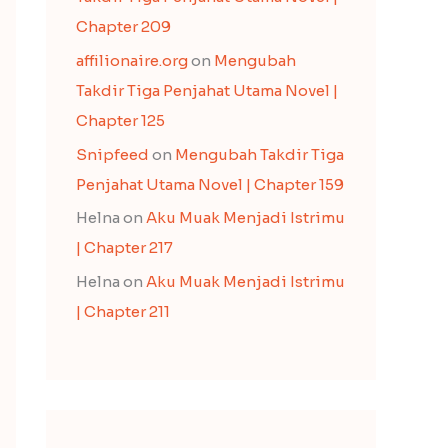
Chapter 209
affilionaire.org
on
Mengubah
Takdir Tiga Penjahat Utama Novel |
Chapter 125
Snipfeed
on
Mengubah Takdir Tiga
Penjahat Utama Novel | Chapter 159
Helna
on
Aku Muak Menjadi Istrimu
| Chapter 217
Helna
on
Aku Muak Menjadi Istrimu
| Chapter 211