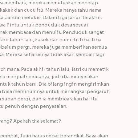
nya membaik, mereka memutuskan menetap.
kakek dan cucu itu. Mereka hanya tahu nama
a pandai melukis. Dalam tiga tahun terakhir,
wa Pintu untuk penduduk desa sesuai
-anak membaca dan menulis. Penduduk sangat
r tahun lalu, kakek dan cucu itu tiba-tiba
. Sebelum pergi, mereka juga memberikan semua
a. Mereka seharusnya tidak akan kembali lagi.
di mana. Pada akhir tahun lalu, istriku memetik
rela menjual semuanya, jadi dia menyisakan
ntuk tahun baru. Dia bilang ingin mengirimkan
dia bisa meminumnya untuk menangkal pengaruh
a sudah pergi, dan ia membicarakan hal itu
itu penuh dengan penyesalan.
arang? Apakah dia selamat?
eempat, Tuan harus cepat berangkat. Saya akan