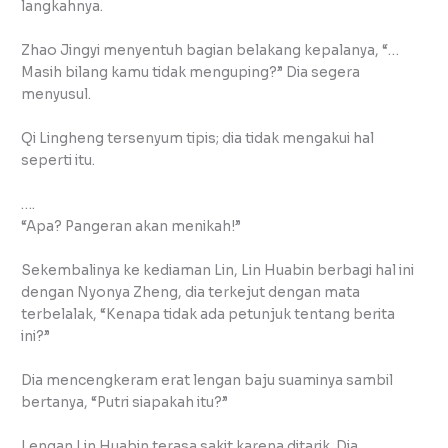
langkahnya.
Zhao Jingyi menyentuh bagian belakang kepalanya, “…
Masih bilang kamu tidak menguping?” Dia segera
menyusul.
Qi Lingheng tersenyum tipis; dia tidak mengakui hal
seperti itu.
….
“Apa? Pangeran akan menikah!”
Sekembalinya ke kediaman Lin, Lin Huabin berbagi hal ini
dengan Nyonya Zheng, dia terkejut dengan mata
terbelalak, “Kenapa tidak ada petunjuk tentang berita
ini?”
Dia mencengkeram erat lengan baju suaminya sambil
bertanya, “Putri siapakah itu?”
Lengan Lin Huabin terasa sakit karena ditarik. Dia