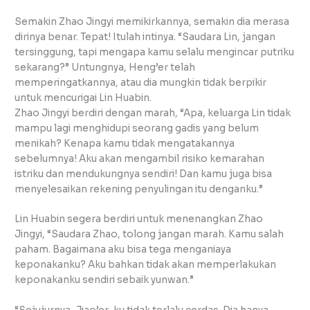
Semakin Zhao Jingyi memikirkannya, semakin dia merasa
dirinya benar. Tepat! Itulah intinya. “Saudara Lin, jangan
tersinggung, tapi mengapa kamu selalu mengincar putriku
sekarang?” Untungnya, Heng’er telah
memperingatkannya, atau dia mungkin tidak berpikir
untuk mencurigai Lin Huabin.
Zhao Jingyi berdiri dengan marah, “Apa, keluarga Lin tidak
mampu lagi menghidupi seorang gadis yang belum
menikah? Kenapa kamu tidak mengatakannya
sebelumnya! Aku akan mengambil risiko kemarahan
istriku dan mendukungnya sendiri! Dan kamu juga bisa
menyelesaikan rekening penyulingan itu denganku.”
Lin Huabin segera berdiri untuk menenangkan Zhao
Jingyi, “Saudara Zhao, tolong jangan marah. Kamu salah
paham. Bagaimana aku bisa tega menganiaya
keponakanku? Aku bahkan tidak akan memperlakukan
keponakanku sendiri sebaik yunwan.”