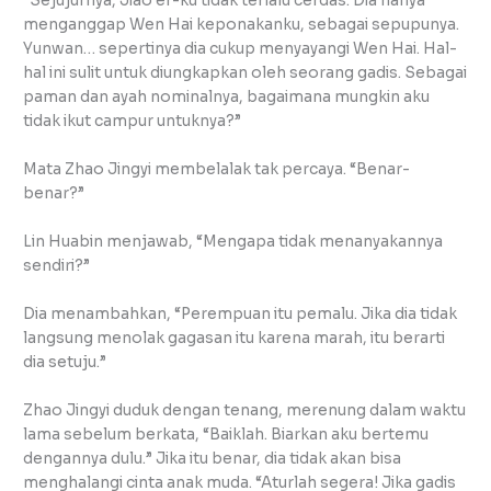
“Sejujurnya, Jiao’er-ku tidak terlalu cerdas. Dia hanya
menganggap Wen Hai keponakanku, sebagai sepupunya.
Yunwan… sepertinya dia cukup menyayangi Wen Hai. Hal-
hal ini sulit untuk diungkapkan oleh seorang gadis. Sebagai
paman dan ayah nominalnya, bagaimana mungkin aku
tidak ikut campur untuknya?”
Mata Zhao Jingyi membelalak tak percaya. “Benar-
benar?”
Lin Huabin menjawab, “Mengapa tidak menanyakannya
sendiri?”
Dia menambahkan, “Perempuan itu pemalu. Jika dia tidak
langsung menolak gagasan itu karena marah, itu berarti
dia setuju.”
Zhao Jingyi duduk dengan tenang, merenung dalam waktu
lama sebelum berkata, “Baiklah. Biarkan aku bertemu
dengannya dulu.” Jika itu benar, dia tidak akan bisa
menghalangi cinta anak muda. “Aturlah segera! Jika gadis