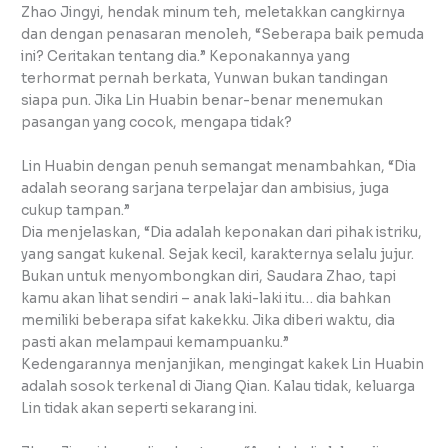
Zhao Jingyi, hendak minum teh, meletakkan cangkirnya
dan dengan penasaran menoleh, “Seberapa baik pemuda
ini? Ceritakan tentang dia.” Keponakannya yang
terhormat pernah berkata, Yunwan bukan tandingan
siapa pun. Jika Lin Huabin benar-benar menemukan
pasangan yang cocok, mengapa tidak?
Lin Huabin dengan penuh semangat menambahkan, “Dia
adalah seorang sarjana terpelajar dan ambisius, juga
cukup tampan.”
Dia menjelaskan, “Dia adalah keponakan dari pihak istriku,
yang sangat kukenal. Sejak kecil, karakternya selalu jujur.
Bukan untuk menyombongkan diri, Saudara Zhao, tapi
kamu akan lihat sendiri – anak laki-laki itu… dia bahkan
memiliki beberapa sifat kakekku. Jika diberi waktu, dia
pasti akan melampaui kemampuanku.”
Kedengarannya menjanjikan, mengingat kakek Lin Huabin
adalah sosok terkenal di Jiang Qian. Kalau tidak, keluarga
Lin tidak akan seperti sekarang ini.