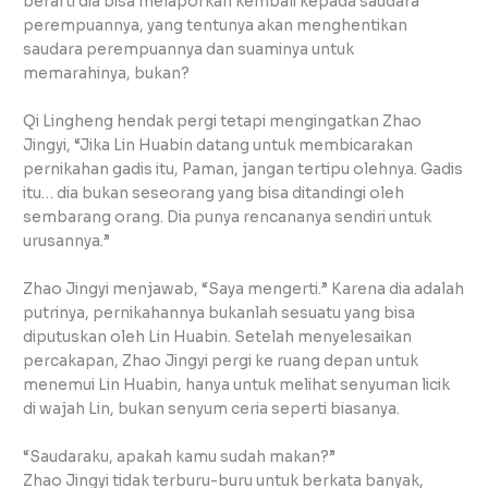
berarti dia bisa melaporkan kembali kepada saudara
perempuannya, yang tentunya akan menghentikan
saudara perempuannya dan suaminya untuk
memarahinya, bukan?
Qi Lingheng hendak pergi tetapi mengingatkan Zhao
Jingyi, “Jika Lin Huabin datang untuk membicarakan
pernikahan gadis itu, Paman, jangan tertipu olehnya. Gadis
itu… dia bukan seseorang yang bisa ditandingi oleh
sembarang orang. Dia punya rencananya sendiri untuk
urusannya.”
Zhao Jingyi menjawab, “Saya mengerti.” Karena dia adalah
putrinya, pernikahannya bukanlah sesuatu yang bisa
diputuskan oleh Lin Huabin. Setelah menyelesaikan
percakapan, Zhao Jingyi pergi ke ruang depan untuk
menemui Lin Huabin, hanya untuk melihat senyuman licik
di wajah Lin, bukan senyum ceria seperti biasanya.
“Saudaraku, apakah kamu sudah makan?”
Zhao Jingyi tidak terburu-buru untuk berkata banyak,