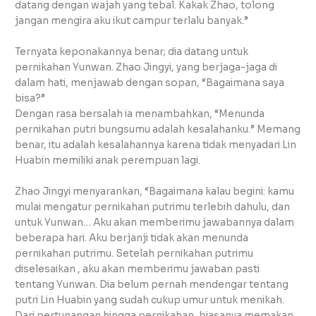
datang dengan wajah yang tebal. Kakak Zhao, tolong
jangan mengira aku ikut campur terlalu banyak.”
Ternyata keponakannya benar; dia datang untuk
pernikahan Yunwan. Zhao Jingyi, yang berjaga-jaga di
dalam hati, menjawab dengan sopan, “Bagaimana saya
bisa?”
Dengan rasa bersalah ia menambahkan, “Menunda
pernikahan putri bungsumu adalah kesalahanku.” Memang
benar, itu adalah kesalahannya karena tidak menyadari Lin
Huabin memiliki anak perempuan lagi.
Zhao Jingyi menyarankan, “Bagaimana kalau begini: kamu
mulai mengatur pernikahan putrimu terlebih dahulu, dan
untuk Yunwan… Aku akan memberimu jawabannya dalam
beberapa hari. Aku berjanji tidak akan menunda
pernikahan putrimu. Setelah pernikahan putrimu
diselesaikan , aku akan memberimu jawaban pasti
tentang Yunwan. Dia belum pernah mendengar tentang
putri Lin Huabin yang sudah cukup umur untuk menikah.
Dari pertunangan hingga pernikahan, biasanya memakan