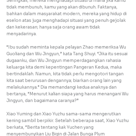
Seringkali, mereka menghadapi situasi di mana jika kamu
tidak membunuh, kamu yang akan dibunuh. Faktanya,
bahkan dalam masyarakat modern, mereka yang hidup di
eselon atas juga menghadapi situasi yang penuh gejolak
dan kekerasan; hanya saja orang awam tidak
menyadarinya.
“Ibu sudah meminta kepala pelayan Zhao memeriksa Wu
Guoliang dan Wu Jingyun,” kata Tang Shuyi. “Jika itu sesuai
dugaanku, dan Wu Jingyun memperdagangkan rahasia
keluarga kita demi kepentingan Pangeran Kedua, maka
bertindaklah. Namun, kita tidak perlu mengotori tangan
kita saat berurusan dengannya; biarkan orang lain yang
melakukannya.” Dia memandangi kedua anaknya dan
bertanya, “Menurut kalian siapa yang harus menangani Wu
Jingyun, dan bagaimana caranya?”
Xiao Yuming dan Xiao Yuzhu sama-sama mengerutkan
kening sambil berpikir. Setelah beberapa saat, Xiao Yuzhu
berkata, “Berita tentang kak Yuchen yang
menyembunyikan Liu Biqin di Jalan Bunga Plum