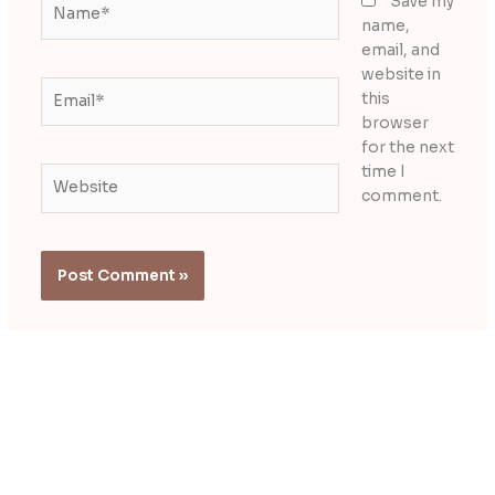
Name*
Save my
name,
email, and
website in
Email*
this
browser
for the next
time I
Website
comment.