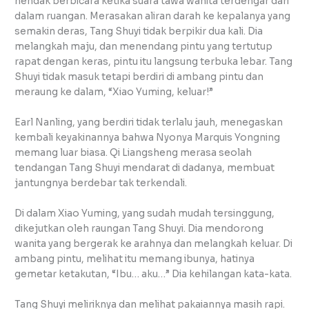
hendak berbicara ketika suara tawa wanita terdengar dari
dalam ruangan. Merasakan aliran darah ke kepalanya yang
semakin deras, Tang Shuyi tidak berpikir dua kali. Dia
melangkah maju, dan menendang pintu yang tertutup
rapat dengan keras, pintu itu langsung terbuka lebar. Tang
Shuyi tidak masuk tetapi berdiri di ambang pintu dan
meraung ke dalam, “Xiao Yuming, keluar!”
Earl Nanling, yang berdiri tidak terlalu jauh, menegaskan
kembali keyakinannya bahwa Nyonya Marquis Yongning
memang luar biasa. Qi Liangsheng merasa seolah
tendangan Tang Shuyi mendarat di dadanya, membuat
jantungnya berdebar tak terkendali.
Di dalam Xiao Yuming, yang sudah mudah tersinggung,
dikejutkan oleh raungan Tang Shuyi. Dia mendorong
wanita yang bergerak ke arahnya dan melangkah keluar. Di
ambang pintu, melihat itu memang ibunya, hatinya
gemetar ketakutan, “Ibu… aku…” Dia kehilangan kata-kata.
Tang Shuyi meliriknya dan melihat pakaiannya masih rapi.