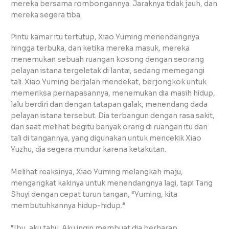
mereka bersama rombongannya. Jaraknya tidak jauh, dan
mereka segera tiba.
Pintu kamar itu tertutup, Xiao Yuming menendangnya
hingga terbuka, dan ketika mereka masuk, mereka
menemukan sebuah ruangan kosong dengan seorang
pelayan istana tergeletak di lantai, sedang memegangi
tali. Xiao Yuming berjalan mendekat, berjongkok untuk
memeriksa pernapasannya, menemukan dia masih hidup,
lalu berdiri dan dengan tatapan galak, menendang dada
pelayan istana tersebut. Dia terbangun dengan rasa sakit,
dan saat melihat begitu banyak orang di ruangan itu dan
tali di tangannya, yang digunakan untuk mencekik Xiao
Yuzhu, dia segera mundur karena ketakutan.
Melihat reaksinya, Xiao Yuming melangkah maju,
mengangkat kakinya untuk menendangnya lagi, tapi Tang
Shuyi dengan cepat turun tangan, “Yuming, kita
membutuhkannya hidup-hidup.”
“Ibu, aku tahu. Aku ingin membuat dia berharap