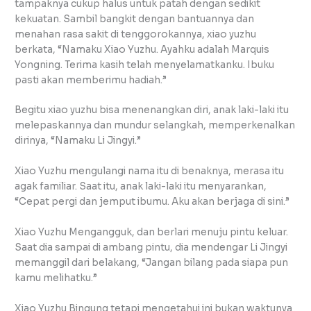
tampaknya cukup halus untuk patah dengan sedikit
kekuatan. Sambil bangkit dengan bantuannya dan
menahan rasa sakit di tenggorokannya, xiao yuzhu
berkata, “Namaku Xiao Yuzhu. Ayahku adalah Marquis
Yongning. Terima kasih telah menyelamatkanku. Ibuku
pasti akan memberimu hadiah.”
Begitu xiao yuzhu bisa menenangkan diri, anak laki-laki itu
melepaskannya dan mundur selangkah, memperkenalkan
dirinya, “Namaku Li Jingyi.”
Xiao Yuzhu mengulangi nama itu di benaknya, merasa itu
agak familiar. Saat itu, anak laki-laki itu menyarankan,
“Cepat pergi dan jemput ibumu. Aku akan berjaga di sini.”
Xiao Yuzhu Mengangguk, dan berlari menuju pintu keluar.
Saat dia sampai di ambang pintu, dia mendengar Li Jingyi
memanggil dari belakang, “Jangan bilang pada siapa pun
kamu melihatku.”
Xiao Yuzhu Bingung tetapi mengetahui ini bukan waktunya