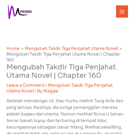
Skip
to
content
Home
Mengubah Takdir Tiga Penjahat Utama Novel
Mengubah Takdir Tiga Penjahat Utama Novel | Chapter
160
Mengubah Takdir Tiga Penjahat
Utama Novel | Chapter 160
Leave a Comment
/
Mengubah Takdir Tiga Penjahat
Utama Novel
/ By
Maggia
Setelah mendengar ini, Xiao Yuzhu melirik Tang Anle dan
yang lainnya. Awalnya, dia curiga pemanggilan mereka
adalah bagian dari skema. Namun melihat Nona Li benar-
benar basah kuyup dan terbaring di tempat tidur,
kecurigaannya sebagian besar hilang. Melihat sekeliling,
dia melihat tidak ada pelayan lain di ruangan itu, mungkin