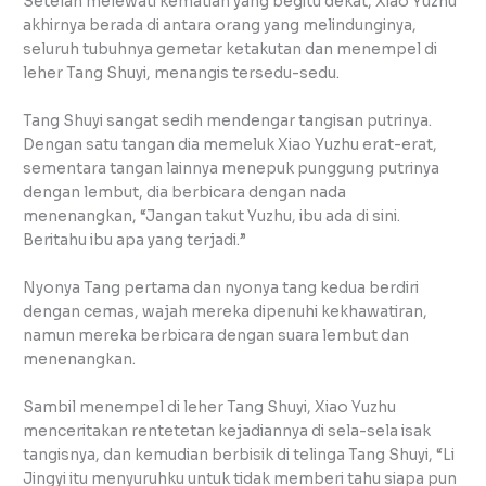
Setelah melewati kematian yang begitu dekat, Xiao Yuzhu
akhirnya berada di antara orang yang melindunginya,
seluruh tubuhnya gemetar ketakutan dan menempel di
leher Tang Shuyi, menangis tersedu-sedu.
Tang Shuyi sangat sedih mendengar tangisan putrinya.
Dengan satu tangan dia memeluk Xiao Yuzhu erat-erat,
sementara tangan lainnya menepuk punggung putrinya
dengan lembut, dia berbicara dengan nada
menenangkan, “Jangan takut Yuzhu, ibu ada di sini.
Beritahu ibu apa yang terjadi.”
Nyonya Tang pertama dan nyonya tang kedua berdiri
dengan cemas, wajah mereka dipenuhi kekhawatiran,
namun mereka berbicara dengan suara lembut dan
menenangkan.
Sambil menempel di leher Tang Shuyi, Xiao Yuzhu
menceritakan rentetetan kejadiannya di sela-sela isak
tangisnya, dan kemudian berbisik di telinga Tang Shuyi, “Li
Jingyi itu menyuruhku untuk tidak memberi tahu siapa pun