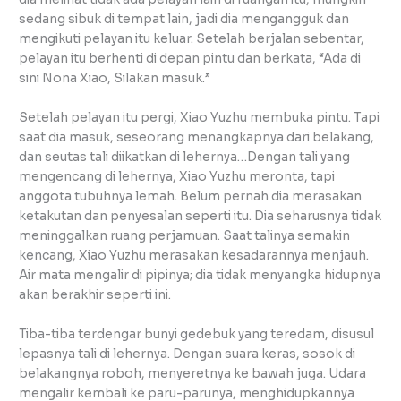
sedang sibuk di tempat lain, jadi dia mengangguk dan
mengikuti pelayan itu keluar. Setelah berjalan sebentar,
pelayan itu berhenti di depan pintu dan berkata, “Ada di
sini Nona Xiao, Silakan masuk.”
Setelah pelayan itu pergi, Xiao Yuzhu membuka pintu. Tapi
saat dia masuk, seseorang menangkapnya dari belakang,
dan seutas tali diikatkan di lehernya…Dengan tali yang
mengencang di lehernya, Xiao Yuzhu meronta, tapi
anggota tubuhnya lemah. Belum pernah dia merasakan
ketakutan dan penyesalan seperti itu. Dia seharusnya tidak
meninggalkan ruang perjamuan. Saat talinya semakin
kencang, Xiao Yuzhu merasakan kesadarannya menjauh.
Air mata mengalir di pipinya; dia tidak menyangka hidupnya
akan berakhir seperti ini.
Tiba-tiba terdengar bunyi gedebuk yang teredam, disusul
lepasnya tali di lehernya. Dengan suara keras, sosok di
belakangnya roboh, menyeretnya ke bawah juga. Udara
mengalir kembali ke paru-parunya, menghidupkannya