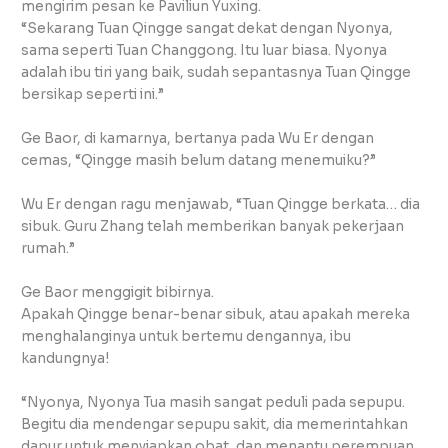
mengirim pesan ke Paviliun Yuxing.
“Sekarang Tuan Qingge sangat dekat dengan Nyonya,
sama seperti Tuan Changgong. Itu luar biasa. Nyonya
adalah ibu tiri yang baik, sudah sepantasnya Tuan Qingge
bersikap seperti ini.”
Ge Baor, di kamarnya, bertanya pada Wu Er dengan
cemas, “Qingge masih belum datang menemuiku?”
Wu Er dengan ragu menjawab, “Tuan Qingge berkata… dia
sibuk. Guru Zhang telah memberikan banyak pekerjaan
rumah.”
Ge Baor menggigit bibirnya.
Apakah Qingge benar-benar sibuk, atau apakah mereka
menghalanginya untuk bertemu dengannya, ibu
kandungnya!
“Nyonya, Nyonya Tua masih sangat peduli pada sepupu.
Begitu dia mendengar sepupu sakit, dia memerintahkan
dapur untuk menyiapkan obat, dan menantu perempuan