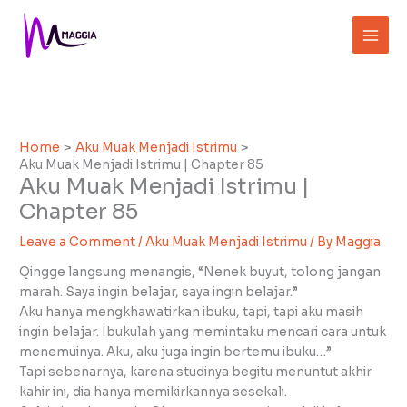
Skip
to
content
Home
Aku Muak Menjadi Istrimu
Aku Muak Menjadi Istrimu | Chapter 85
Aku Muak Menjadi Istrimu |
Chapter 85
Leave a Comment
/
Aku Muak Menjadi Istrimu
/ By
Maggia
Qingge langsung menangis, “Nenek buyut, tolong jangan
marah. Saya ingin belajar, saya ingin belajar.”
Aku hanya mengkhawatirkan ibuku, tapi, tapi aku masih
ingin belajar. Ibukulah yang memintaku mencari cara untuk
menemuinya. Aku, aku juga ingin bertemu ibuku…”
Tapi sebenarnya, karena studinya begitu menuntut akhir
kahir ini, dia hanya memikirkannya sesekali.