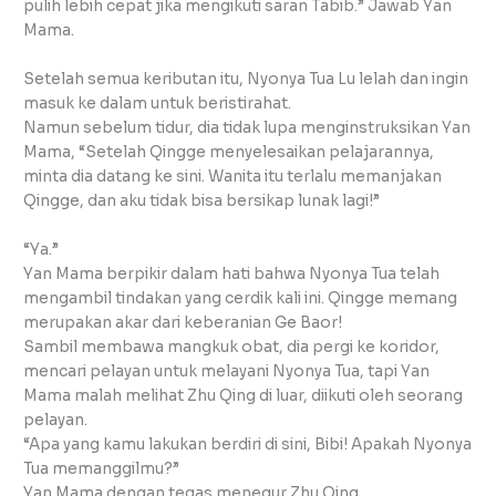
pulih lebih cepat jika mengikuti saran Tabib.” Jawab Yan
Mama.
Setelah semua keributan itu, Nyonya Tua Lu lelah dan ingin
masuk ke dalam untuk beristirahat.
Namun sebelum tidur, dia tidak lupa menginstruksikan Yan
Mama, “Setelah Qingge menyelesaikan pelajarannya,
minta dia datang ke sini. Wanita itu terlalu memanjakan
Qingge, dan aku tidak bisa bersikap lunak lagi!”
“Ya.”
Yan Mama berpikir dalam hati bahwa Nyonya Tua telah
mengambil tindakan yang cerdik kali ini. Qingge memang
merupakan akar dari keberanian Ge Baor!
Sambil membawa mangkuk obat, dia pergi ke koridor,
mencari pelayan untuk melayani Nyonya Tua, tapi Yan
Mama malah melihat Zhu Qing di luar, diikuti oleh seorang
pelayan.
“Apa yang kamu lakukan berdiri di sini, Bibi! Apakah Nyonya
Tua memanggilmu?”
Yan Mama dengan tegas menegur Zhu Qing.