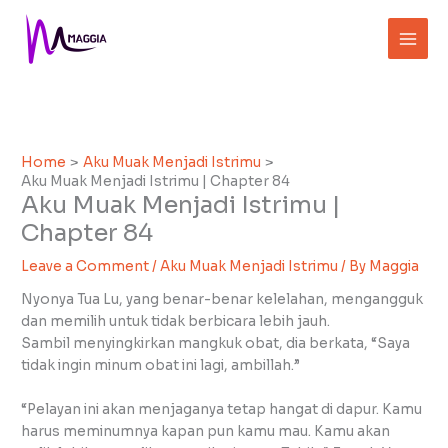
Skip
to
content
Home
Aku Muak Menjadi Istrimu
Aku Muak Menjadi Istrimu | Chapter 84
Aku Muak Menjadi Istrimu |
Chapter 84
Leave a Comment
/
Aku Muak Menjadi Istrimu
/ By
Maggia
Nyonya Tua Lu, yang benar-benar kelelahan, mengangguk
dan memilih untuk tidak berbicara lebih jauh.
Sambil menyingkirkan mangkuk obat, dia berkata, “Saya
tidak ingin minum obat ini lagi, ambillah.”
“Pelayan ini akan menjaganya tetap hangat di dapur. Kamu
harus meminumnya kapan pun kamu mau. Kamu akan