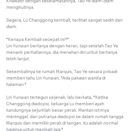
Khawatir dengan keselamatannya, Tao Ye diam-diam
mengikutinya.
Segera, Lu Changgong kembali, terlihat sangat sedih dan
diam.
“Kenapa Kembali secepat ini?”
Lin Yunwan bertanya dengan heran, tapi setelah Tao Ye
menarik perhatiannya, dia menahan diri untuk bertanya
lebih lanjut.
Sekembalinya ke rumah Marquis, Tao Ye secara pribadi
memberi tahu Lin Yunwan, “Ada pakaian wanita di
halaman.”
Lin Yunwan tertegun sejenak, lalu berkata, “Ketika
Changgong diadopsi, keluarga Lu memberi ayah
kandungnya sejumlah besar perak. Mantan istrinya
meninggal, dan putranya diadopsi ke dalam rumah tangga
Marquis dan memiliki perak di tangan, itu adalah normal
baginya untuk menikah lagi.”