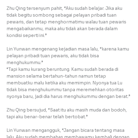
Zhu Qing tersenyum pahit, “Aku sudah belajar. Jika aku
tidak begitu sombong sebagai pelayan pribadi tuan
pewaris, dan tetap menghormatimu walau tuan pewaris
mengabaikanmu, maka aku tidak akan berada dalam
kondisi seperti ini.”
Lin Yunwan mengenang kejadian masa lalu, “karena kamu
pelayan pribadi tuan pewaris, aku tidak bisa
menghukummu.”
“Tapi kamu kurang beruntung. Kamu sudah berada di
mansion selama bertahun-tahun namun tetap
membuatku malu ketika aku memimpin. Nyonya tua Lu
tidak bisa menghukummu tanpa meremehkan otoritas
nyonya baru, jadi dia harus menghukummu dengan berat.”
Zhu Qing bersujud, “Saat itu aku masih muda dan bodoh,
tapi aku benar-benar telah bertobat.”
Lin Yunwan mengangguk, “Jangan bicara tentang masa
lalu. Aku sudah membahas membawamu kembali dengan