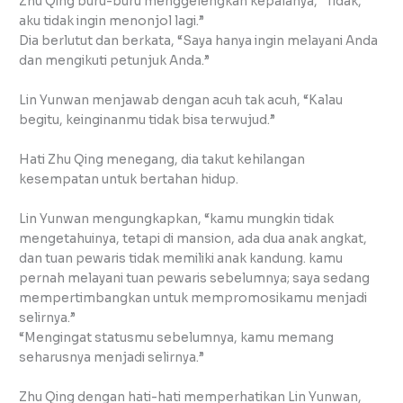
Zhu Qing buru-buru menggelengkan kepalanya, “Tidak,
aku tidak ingin menonjol lagi.”
Dia berlutut dan berkata, “Saya hanya ingin melayani Anda
dan mengikuti petunjuk Anda.”
Lin Yunwan menjawab dengan acuh tak acuh, “Kalau
begitu, keinginanmu tidak bisa terwujud.”
Hati Zhu Qing menegang, dia takut kehilangan
kesempatan untuk bertahan hidup.
Lin Yunwan mengungkapkan, “kamu mungkin tidak
mengetahuinya, tetapi di mansion, ada dua anak angkat,
dan tuan pewaris tidak memiliki anak kandung. kamu
pernah melayani tuan pewaris sebelumnya; saya sedang
mempertimbangkan untuk mempromosikamu menjadi
selirnya.”
“Mengingat statusmu sebelumnya, kamu memang
seharusnya menjadi selirnya.”
Zhu Qing dengan hati-hati memperhatikan Lin Yunwan,