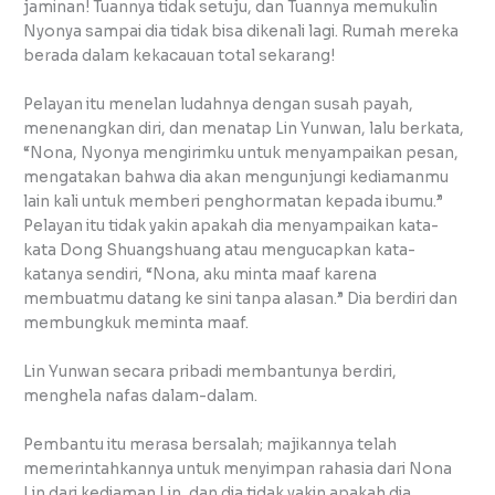
jaminan! Tuannya tidak setuju, dan Tuannya memukulin
Nyonya sampai dia tidak bisa dikenali lagi. Rumah mereka
berada dalam kekacauan total sekarang!
Pelayan itu menelan ludahnya dengan susah payah,
menenangkan diri, dan menatap Lin Yunwan, lalu berkata,
“Nona, Nyonya mengirimku untuk menyampaikan pesan,
mengatakan bahwa dia akan mengunjungi kediamanmu
lain kali untuk memberi penghormatan kepada ibumu.”
Pelayan itu tidak yakin apakah dia menyampaikan kata-
kata Dong Shuangshuang atau mengucapkan kata-
katanya sendiri, “Nona, aku minta maaf karena
membuatmu datang ke sini tanpa alasan.” Dia berdiri dan
membungkuk meminta maaf.
Lin Yunwan secara pribadi membantunya berdiri,
menghela nafas dalam-dalam.
Pembantu itu merasa bersalah; majikannya telah
memerintahkannya untuk menyimpan rahasia dari Nona
Lin dari kediaman Lin, dan dia tidak yakin apakah dia