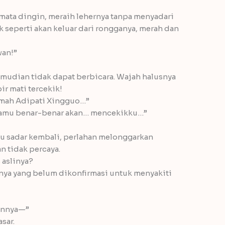
ata dingin, meraih lehernya tanpa menyadari
k seperti akan keluar dari rongganya, merah dan
an!”
emudian tidak dapat berbicara. Wajah halusnya
r mati tercekik!
umah Adipati Xingguo…”
amu benar-benar akan… mencekikku…”
u sadar kembali, perlahan melonggarkan
 tidak percaya.
 aslinya?
nya yang belum dikonfirmasi untuk menyakiti
kannya—”
sar.