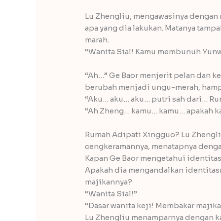
Lu Zhengliu, mengawasinya dengan m
apa yang dia lakukan. Matanya tampa
marah.
“Wanita Sial! Kamu membunuh Yunw
“Ah…” Ge Baor menjerit pelan dan k
berubah menjadi ungu-merah, hampi
“Aku… aku… aku… putri sah dari… R
“Ah Zheng… kamu… kamu… apakah k
Rumah Adipati Xingguo? Lu Zhengli
cengkeramannya, menatapnya dengan
Kapan Ge Baor mengetahui identitas
Apakah dia mengandalkan identitas
majikannya?
“Wanita Sial!”
“Dasar wanita keji! Membakar maji
Lu Zhengliu menamparnya dengan ka