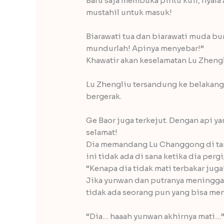
Baru saja membuka pintu kuil, nyala
mustahil untuk masuk!
Biarawati tua dan biarawati muda b
mundurlah! Apinya menyebar!”
Khawatir akan keselamatan Lu Zhen
Lu Zhengliu tersandung ke belakang,
bergerak.
Ge Baor juga terkejut. Dengan api y
selamat!
Dia memandang Lu Changgong di ta
ini tidak ada di sana ketika dia perg
“Kenapa dia tidak mati terbakar jug
Jika yunwan dan putranya meninggal
tidak ada seorang pun yang bisa me
“Dia… haaah yunwan akhirnya mati…”