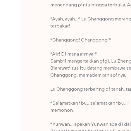
menendang pintu hingga terbuka. A
“Ayah, ayah…” Lu Changgong merangk
terbakar!
“Changgong! Changgong!”
“Air! Di mana airnya!”
Sambil mengertakkan gigi, Lu Zhengl
Biarawati tua itu datang membawa s
Changgong, memadamkan apinya.
Lu Changgong terbaring di tanah, ta
“Selamatkan ibu…selamatkan ibu…” 
memohon.
“Yunwan… apakah Yunwan ada di da