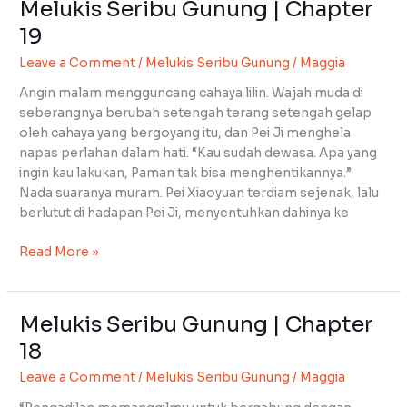
Melukis Seribu Gunung | Chapter
Melukis
Seribu
19
Gunung
Leave a Comment
/
Melukis Seribu Gunung
/
Maggia
|
Chapter
Angin malam mengguncang cahaya lilin. Wajah muda di
19
seberangnya berubah setengah terang setengah gelap
oleh cahaya yang bergoyang itu, dan Pei Ji menghela
napas perlahan dalam hati. “Kau sudah dewasa. Apa yang
ingin kau lakukan, Paman tak bisa menghentikannya.”
Nada suaranya muram. Pei Xiaoyuan terdiam sejenak, lalu
berlutut di hadapan Pei Ji, menyentuhkan dahinya ke
Read More »
Melukis Seribu Gunung | Chapter
Melukis
Seribu
18
Gunung
Leave a Comment
/
Melukis Seribu Gunung
/
Maggia
|
Chapter