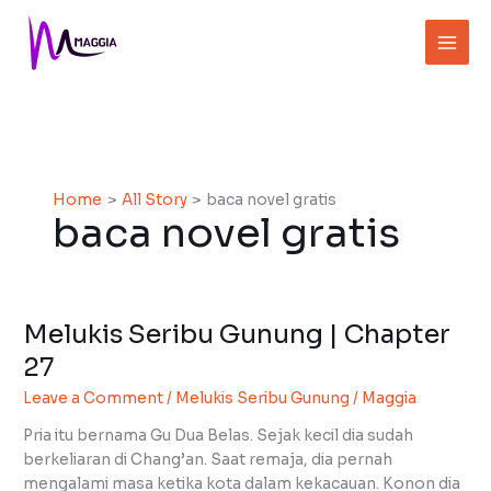
Skip
to
content
Home
All Story
baca novel gratis
baca novel gratis
Melukis Seribu Gunung | Chapter
Melukis
Seribu
27
Gunung
Leave a Comment
/
Melukis Seribu Gunung
/
Maggia
|
Chapter
Pria itu bernama Gu Dua Belas. Sejak kecil dia sudah
27
berkeliaran di Chang’an. Saat remaja, dia pernah
mengalami masa ketika kota dalam kekacauan. Konon dia