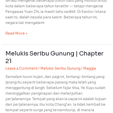
terlalu mengenal beberapa tokoh baru yang muncul di ibu
kota dalam beberapa tahun terakhir — tetapi mengenai
Pengawas Yuan Zhi, ia masih tahu sedikit. Di Kantor Istana
saat ini, dialah kepala para kasim. Beberapa tahun ini,
negara tak mengalami
Read More »
Melukis Seribu Gunung | Chapter
Melukis
Seribu
21
Gunung
Leave a Comment
/
Melukis Seribu Gunung
/
Maggia
|
Chapter
Semalam turun hujan, dan pagi ini, bintang–bintang yang
21
jarang itu seperti beberapa pasang mata lelah yang
menggantung di langit. Sebelum fajar tiba, Ye Xuyu sudah
meninggalkan penginapan dan melanjutkan
perjalanannya. Tempat yang akan ia capai ini adalah tujuan
dari perjalanannya, ibu kota Chang’an. Ia tidak kembali ke
tempat seperti surga yang tersembunyi, di mana ia