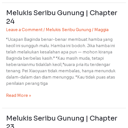
Melukis Seribu Gunung | Chapter
Melukis
Seribu
24
Gunung
Leave a Comment
/
Melukis Seribu Gunung
/
Maggia
|
Chapter
“Ucapan Baginda benar-benar membuat hamba yang
24
kecil ini sungguh malu. Hamba ini bodoh. Jika hamba ini
telah melakukan kesalahan apa pun — mohon kiranya
Baginda berbelas kasih.” “Kau masih muda, tetapi
keberanianmu tidaklah kecil,”suara pria itu terdengar
tenang. Pei Xiaoyuan tidak membalas, hanya menunduk
dalam-dalam dan diam menunggu. “Kau tidak puas atas
penilaian perang tiga
Read More »
Melukis Seribu Gunung | Chapter
Melukis
Seribu
23