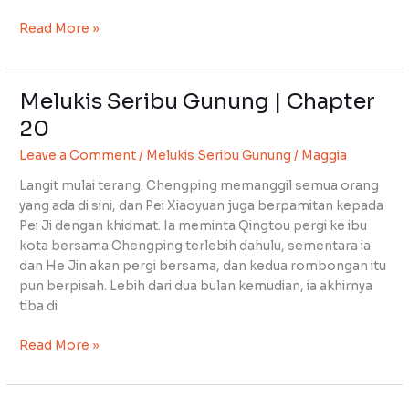
Read More »
Melukis Seribu Gunung | Chapter
Melukis
Seribu
20
Gunung
Leave a Comment
/
Melukis Seribu Gunung
/
Maggia
|
Chapter
Langit mulai terang. Chengping memanggil semua orang
20
yang ada di sini, dan Pei Xiaoyuan juga berpamitan kepada
Pei Ji dengan khidmat. Ia meminta Qingtou pergi ke ibu
kota bersama Chengping terlebih dahulu, sementara ia
dan He Jin akan pergi bersama, dan kedua rombongan itu
pun berpisah. Lebih dari dua bulan kemudian, ia akhirnya
tiba di
Read More »