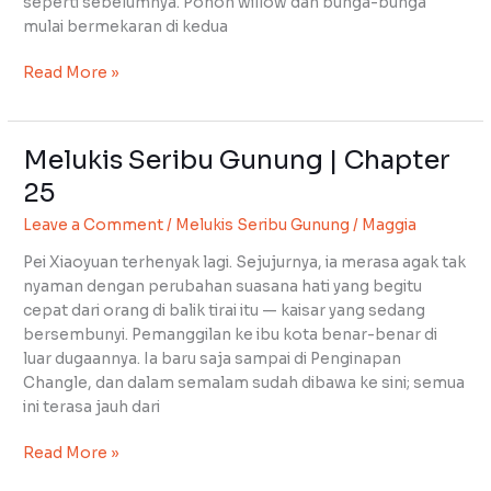
seperti sebelumnya. Pohon willow dan bunga-bunga
mulai bermekaran di kedua
Read More »
Melukis Seribu Gunung | Chapter
Melukis
Seribu
25
Gunung
Leave a Comment
/
Melukis Seribu Gunung
/
Maggia
|
Chapter
Pei Xiaoyuan terhenyak lagi. Sejujurnya, ia merasa agak tak
25
nyaman dengan perubahan suasana hati yang begitu
cepat dari orang di balik tirai itu — kaisar yang sedang
bersembunyi. Pemanggilan ke ibu kota benar-benar di
luar dugaannya. Ia baru saja sampai di Penginapan
Changle, dan dalam semalam sudah dibawa ke sini; semua
ini terasa jauh dari
Read More »