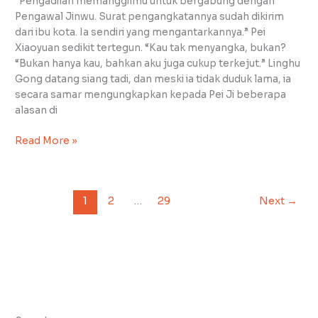
“Pengadilan memanggilmu untuk bergabung dengan
18
Pengawal Jinwu. Surat pengangkatannya sudah dikirim
dari ibu kota. Ia sendiri yang mengantarkannya.” Pei
Xiaoyuan sedikit tertegun. “Kau tak menyangka, bukan?
“Bukan hanya kau, bahkan aku juga cukup terkejut.” Linghu
Gong datang siang tadi, dan meski ia tidak duduk lama, ia
secara samar mengungkapkan kepada Pei Ji beberapa
alasan di
Read More »
1
2
…
29
Next
→