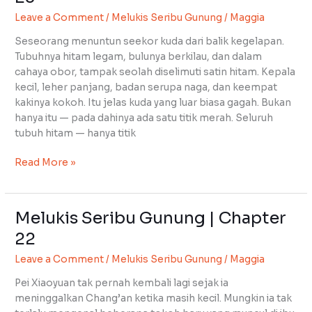
Gunung
Leave a Comment
/
Melukis Seribu Gunung
/
Maggia
|
Chapter
Seseorang menuntun seekor kuda dari balik kegelapan.
23
Tubuhnya hitam legam, bulunya berkilau, dan dalam
cahaya obor, tampak seolah diselimuti satin hitam. Kepala
kecil, leher panjang, badan serupa naga, dan keempat
kakinya kokoh. Itu jelas kuda yang luar biasa gagah. Bukan
hanya itu — pada dahinya ada satu titik merah. Seluruh
tubuh hitam — hanya titik
Read More »
Melukis Seribu Gunung | Chapter
Melukis
Seribu
22
Gunung
Leave a Comment
/
Melukis Seribu Gunung
/
Maggia
|
Chapter
Pei Xiaoyuan tak pernah kembali lagi sejak ia
22
meninggalkan Chang’an ketika masih kecil. Mungkin ia tak