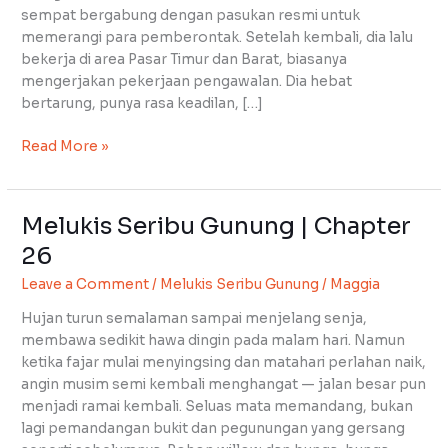
sempat bergabung dengan pasukan resmi untuk
memerangi para pemberontak. Setelah kembali, dia lalu
bekerja di area Pasar Timur dan Barat, biasanya
mengerjakan pekerjaan pengawalan. Dia hebat
bertarung, punya rasa keadilan, […]
Read More »
Melukis Seribu Gunung | Chapter
Melukis
Seribu
26
Gunung
Leave a Comment
/
Melukis Seribu Gunung
/
Maggia
|
Chapter
Hujan turun semalaman sampai menjelang senja,
26
membawa sedikit hawa dingin pada malam hari. Namun
ketika fajar mulai menyingsing dan matahari perlahan naik,
angin musim semi kembali menghangat — jalan besar pun
menjadi ramai kembali. Seluas mata memandang, bukan
lagi pemandangan bukit dan pegunungan yang gersang