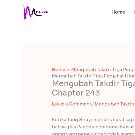
Skip
to
Home
content
Home
Mengubah Takdir Tiga Penj
Mengubah Takdir Tiga Penjahat Utam
Mengubah Takdir Tig
Chapter 243
Leave a Comment
/
Mengubah Takdir 
Ketika Tang Shuyi menulis surat la
bahwa jika Pangeran bertemu Kaisar
orang yang penakut dan tidak mampu