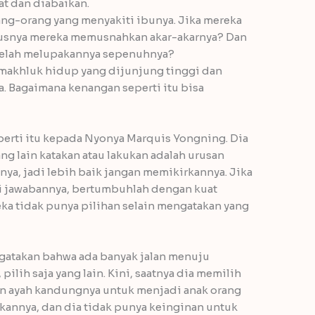
at dan diabaikan.
ang-orang yang menyakiti ibunya. Jika mereka
usnya mereka memusnahkan akar-akarnya? Dan
 telah melupakannya sepenuhnya?
makhluk hidup yang dijunjung tinggi dan
. Bagaimana kenangan seperti itu bisa
perti itu kepada Nyonya Marquis Yongning. Dia
g lain katakan atau lakukan adalah urusan
ya, jadi lebih baik jangan memikirkannya. Jika
 jawabannya, bertumbuhlah dengan kuat
ka tidak punya pilihan selain mengatakan yang
atakan bahwa ada banyak jalan menuju
 pilih saja yang lain. Kini, saatnya dia memilih
an ayah kandungnya untuk menjadi anak orang
pakannya, dan dia tidak punya keinginan untuk