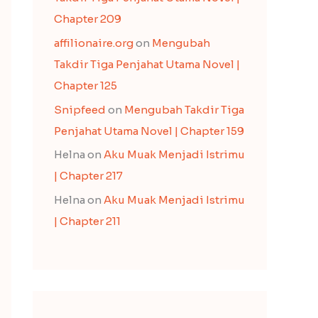
Chapter 209
affilionaire.org
on
Mengubah
Takdir Tiga Penjahat Utama Novel |
Chapter 125
Snipfeed
on
Mengubah Takdir Tiga
Penjahat Utama Novel | Chapter 159
Helna
on
Aku Muak Menjadi Istrimu
| Chapter 217
Helna
on
Aku Muak Menjadi Istrimu
| Chapter 211