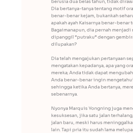
berusia dua belas tahun, tidak diraw
Dia bertanya-tanya tentang motif or
benar-benar kejam, bukankah sehar
apakah ayah Kaisarnya benar-benar
Bagaimanapun, dia pernah menjadi 
dipanggil “putraku” dengan gembira
dilupakan?
Dia telah mengajukan pertanyaan se
mengatakan kepadanya, apa yang oran
mereka; Anda tidak dapat mengubahn
Anda benar-benar ingin mengetahui
sehingga ketika Anda bertanya, mere
sebenarnya.
Nyonya Marquis Yongning juga meng
kesuksesan, jika satu jalan terhalang,
jalan baru, meski harus meninggalk
lain. Tapi pria itu sudah lama melu