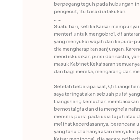
berpegang teguh pada hubungan ini
pengecut, itu bisa dia lakukan.
……
Suatu hari, ketika Kaisar mempunya
menteri untuk mengobrol, di antaran
yang menyukai wajah dan kepura-pur
dia mengharapkan sanjungan. Karena
mendiskusikan puisi dan sastra, ya
masuk Kabinet Kekaisaran semuanya 
dan bagi mereka, mengarang dan men
Setelah beberapa saat, Qi Liangshe
saya teringat akan sebuah puisi yan
Liangsheng kemudian membacakan pu
bernostalgia dan dia menghela nafa
menulis puisi pada usia tujuh atau
melihat kecerdasannya, berencana 
yang tahu dia hanya akan menyukai p
Kaisar meninggal, dia secara prib