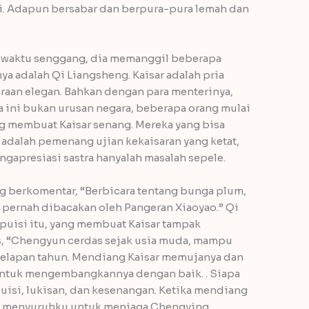
. Adapun bersabar dan berpura-pura lemah dan
i waktu senggang, dia memanggil beberapa
ya adalah Qi Liangsheng. Kaisar adalah pria
aan elegan. Bahkan dengan para menterinya,
 ini bukan urusan negara, beberapa orang mulai
ng membuat Kaisar senang. Mereka yang bisa
adalah pemenang ujian kekaisaran yang ketat,
gapresiasi sastra hanyalah masalah sepele.
ng berkomentar, “Berbicara tentang bunga plum,
g pernah dibacakan oleh Pangeran Xiaoyao.” Qi
isi itu, yang membuat Kaisar tampak
s, “Chengyun cerdas sejak usia muda, mampu
 delapan tahun. Mendiang Kaisar memujanya dan
untuk mengembangkannya dengan baik. . Siapa
uisi, lukisan, dan kesenangan. Ketika mendiang
adi menyuruhku untuk menjaga Chengying