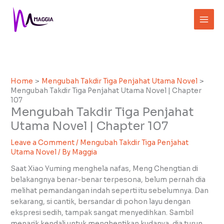
Skip
to
content
Home
Mengubah Takdir Tiga Penjahat Utama Novel
Mengubah Takdir Tiga Penjahat Utama Novel | Chapter
107
Mengubah Takdir Tiga Penjahat
Utama Novel | Chapter 107
Leave a Comment
/
Mengubah Takdir Tiga Penjahat
Utama Novel
/ By
Maggia
Saat Xiao Yuming menghela nafas, Meng Chengtian di
belakangnya benar-benar terpesona, belum pernah dia
melihat pemandangan indah seperti itu sebelumnya. Dan
sekarang, si cantik, bersandar di pohon layu dengan
ekspresi sedih, tampak sangat menyedihkan. Sambil
menarik kendali untuk menghentikan kudanya, dia turun,