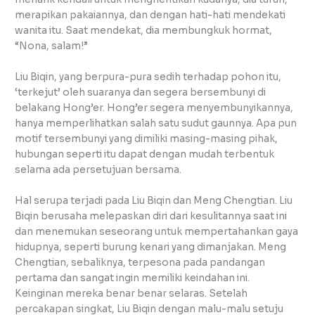
merapikan pakaiannya, dan dengan hati-hati mendekati
wanita itu. Saat mendekat, dia membungkuk hormat,
“Nona, salam!”
Liu Biqin, yang berpura-pura sedih terhadap pohon itu,
‘terkejut’ oleh suaranya dan segera bersembunyi di
belakang Hong’er. Hong’er segera menyembunyikannya,
hanya memperlihatkan salah satu sudut gaunnya. Apa pun
motif tersembunyi yang dimiliki masing-masing pihak,
hubungan seperti itu dapat dengan mudah terbentuk
selama ada persetujuan bersama.
Hal serupa terjadi pada Liu Biqin dan Meng Chengtian. Liu
Biqin berusaha melepaskan diri dari kesulitannya saat ini
dan menemukan seseorang untuk mempertahankan gaya
hidupnya, seperti burung kenari yang dimanjakan. Meng
Chengtian, sebaliknya, terpesona pada pandangan
pertama dan sangat ingin memiliki keindahan ini.
Keinginan mereka benar benar selaras. Setelah
percakapan singkat, Liu Biqin dengan malu-malu setuju