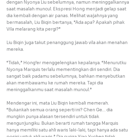
dengan Nyonya Liu sebelumnya, namun meninggalkannya
saat masalah muncul. Ekspresi Hong menjadi gelap saat
dia kembali dengan air panas. Melihat wajahnya yang
bermasalah, Liu Biqin bertanya, “Ada apa? Apakah pihak
Vila melarang kita pergi?”
Liu Biqin juga takut penanggung jawab vila akan menahan
mereka.
“Tidak,” Hong’er menggelengkan kepalanya. “Menurutku
Nyonya Marquis terlalu mementingkan diri sendiri. Dia
sangat baik padamu sebelumnya, bahkan menyebutkan
akan membawamu ke rumah mereka. Tapi dia
meninggalkanmu saat masalah muncul.”
Mendengar ini, mata Liu Biqin kembali memerah.
“Bukankah semua orang seperti ini? Chen Ge… dia
mungkin punya alasan tersendiri untuk tidak
mengunjungiku. Bukan berarti rumah tangga Marquis
hanya memiliki satu ahli waris laki-laki, tapi hanya ada satu
posisi untuk ahli waris.” Dia curiga Xiao Yuchen tidak