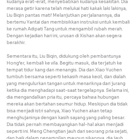
kudanya erat-erat, menyebabkan kudanya kesakitan. Dia
merasa getir karena telah melukai hati kakak laki lakinya,
Liu Biqin pantas mati! Melanjutkan perjalanannya, dia
bertemu Yantai dan membisikkan instruksi untuk kembali
ke rumah Adipati Tang untuk mengambil rubah merah.
Dengan kejadian hari ini, urusan di Xishan akan segera
berakhir.
Sementara itu, Liu Biqin, didukung oleh pembantunya
Hong’er, kembali ke vila. Begitu masuk, dia terjatuh ke
tempat tidur kang dan menangis. Dia dan Xiao Yuchen
tumbuh bersama seperti kekasih masa kecil, dan dialah
yang mengulurkan tangan untuk menariknya dari jurang
ketika dia menghadapi saat-saat tergelapnya. Selama ini,
dia mengandalkan pria itu, percaya bahwa hubungan
mereka akan bertahan seumur hidup. Meskipun dia tidak
bisa menjadi istri sahnya, Xiao Yuchen akan tetap
menghujaninya dengan kasih sayang yang paling besar.
Dia tidak pernah membayangkan hal-hal akan menjadi
seperti ini. Meng Chengtian jauh dari seorang pria sejati,
dan baik dalam penampilan maupun sikapnya, dia jauh