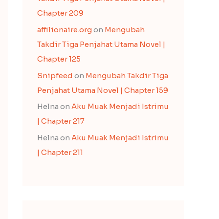
Chapter 209
affilionaire.org
on
Mengubah
Takdir Tiga Penjahat Utama Novel |
Chapter 125
Snipfeed
on
Mengubah Takdir Tiga
Penjahat Utama Novel | Chapter 159
Helna
on
Aku Muak Menjadi Istrimu
| Chapter 217
Helna
on
Aku Muak Menjadi Istrimu
| Chapter 211