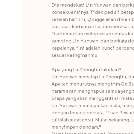
Dia mendekati Lin Yunwan dan berk
konsekuensinya. Tidak peduli beta
setelah hari ini, Qingge akan dikem
dari dari kediaman Lu dan mereka t
Dia kemudian melepaskan seutas ku
samping Lin Yunwan, dan berkata d
kepalanya, “Ini adalah kunci perbe
sesuai keinginanmu.
Apa yang Lu Zhengliu lakukan?
Lin Yunwan menatap Lu Zhengliu, d
Apakah menurutnya mengirim Ge Bao
haram akan menghapus semua yang te
Siapa yang akan mengganti air mata
Lin Yunwan memejamkan mata, menja
dengan tenang berkata, “Tuan Pewari
tulislah surat cerai. Mulai sekarang,
menyimpan dendam.”