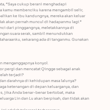
ata, “Saya cukup berani menghadapi
pa kamu membenciku karena mengambil selir,
balikan ke ibu kandungnya, mereka akan keluar
idak akan pernah muncul di hadapanmu lagi.”
nci dari pinggangnya, meletakkannya di
engan suara serak, sambil menundukkan
ndaharaanku, sekarang ada di tanganmu. Gunakan
an menganggapnya konyol.
r pergi dan mencatat Qingge sebagai anak
lah terjadi?
 dan darahnya di kehidupan masa lalunya?
ga ketenangan di depan keluarganya, dan
s, jika Anda benar-benar bertobat, maka
 keluarga Lin dan Lu akan berpisah, dan tidak akan