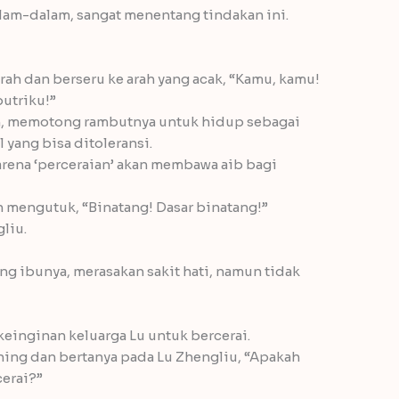
am-dalam, sangat menentang tindakan ini.
arah dan berseru ke arah yang acak, “Kamu, kamu!
utriku!”
ah, memotong rambutnya untuk hidup sebagai
 yang bisa ditoleransi.
arena ‘perceraian’ akan membawa aib bagi
n mengutuk, “Binatang! Dasar binatang!”
liu.
g ibunya, merasakan sakit hati, namun tidak
keinginan keluarga Lu untuk bercerai.
ning dan bertanya pada Lu Zhengliu, “Apakah
cerai?”