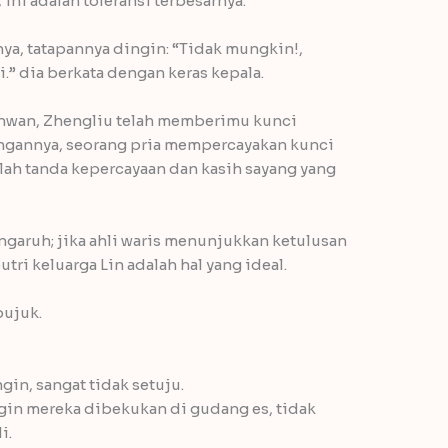
ni adalah toleransi terbesarnya.
a, tatapannya dingin: “Tidak mungkin!,
i.” dia berkata dengan keras kepala.
nwan, Zhengliu telah memberimu kunci
gannya, seorang pria mempercayakan kunci
lah tanda kepercayaan dan kasih sayang yang
ngaruh; jika ahli waris menunjukkan ketulusan
ri keluarga Lin adalah hal yang ideal.
bujuk.
gin, sangat tidak setuju.
ngin mereka dibekukan di gudang es, tidak
i.