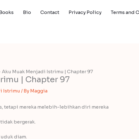
Books
Bio
Contact
Privacy Policy
Terms and 
Aku Muak Menjadi Istrimu | Chapter 97
rimu | Chapter 97
 Istrimu
/ By
Maggia
s, tetapi mereka melebih-lebihkan diri mereka
 tidak bergerak.
 duduk diam.