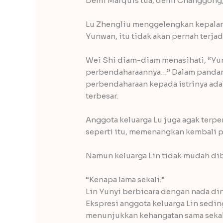
Demi Marquis tua, demi Changgong, i
Lu Zhengliu menggelengkan kepalany
Yunwan, itu tidak akan pernah terjad
Wei Shi diam-diam menasihati, “Yu
perbendaharaannya…” Dalam pandan
perbendaharaan kepada istrinya ada
terbesar.
Anggota keluarga Lu juga agak terpe
seperti itu, memenangkan kembali put
Namun keluarga Lin tidak mudah di
“Kenapa lama sekali.”
Lin Yunyi berbicara dengan nada din
Ekspresi anggota keluarga Lin sedi
menunjukkan kehangatan sama sekal