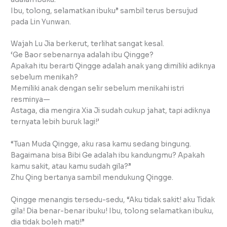
Ibu, tolong, selamatkan ibuku” sambil terus bersujud
pada Lin Yunwan.
Wajah Lu Jia berkerut, terlihat sangat kesal.
‘Ge Baor sebenarnya adalah ibu Qingge?
Apakah itu berarti Qingge adalah anak yang dimiliki adiknya
sebelum menikah?
Memiliki anak dengan selir sebelum menikahi istri
resminya—
Astaga, dia mengira Xia Ji sudah cukup jahat, tapi adiknya
ternyata lebih buruk lagi!’
“Tuan Muda Qingge, aku rasa kamu sedang bingung.
Bagaimana bisa Bibi Ge adalah ibu kandungmu? Apakah
kamu sakit, atau kamu sudah gila?”
Zhu Qing bertanya sambil mendukung Qingge.
Qingge menangis tersedu-sedu, “Aku tidak sakit! aku Tidak
gila! Dia benar-benar ibuku! Ibu, tolong selamatkan ibuku,
dia tidak boleh mati!”