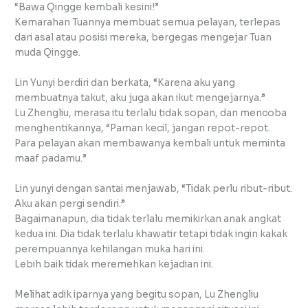
“Bawa Qingge kembali kesini!”
Kemarahan Tuannya membuat semua pelayan, terlepas
dari asal atau posisi mereka, bergegas mengejar Tuan
muda Qingge.
Lin Yunyi berdiri dan berkata, “Karena aku yang
membuatnya takut, aku juga akan ikut mengejarnya.”
Lu Zhengliu, merasa itu terlalu tidak sopan, dan mencoba
menghentikannya, “Paman kecil, jangan repot-repot.
Para pelayan akan membawanya kembali untuk meminta
maaf padamu.”
Lin yunyi dengan santai menjawab, “Tidak perlu ribut-ribut.
Aku akan pergi sendiri.”
Bagaimanapun, dia tidak terlalu memikirkan anak angkat
kedua ini. Dia tidak terlalu khawatir tetapi tidak ingin kakak
perempuannya kehilangan muka hari ini.
Lebih baik tidak meremehkan kejadian ini.
Melihat adik iparnya yang begitu sopan, Lu Zhengliu