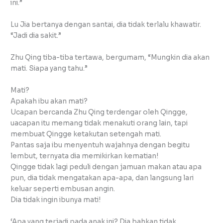
ini.”
Lu Jia bertanya dengan santai, dia tidak terlalu khawatir.
“Jadi dia sakit.”
Zhu Qing tiba-tiba tertawa, bergumam, “Mungkin dia akan
mati. Siapa yang tahu.”
Mati?
Apakah ibu akan mati?
Ucapan bercanda Zhu Qing terdengar oleh Qingge,
uacapan itu memang tidak menakuti orang lain, tapi
membuat Qingge ketakutan setengah mati.
Pantas saja ibu menyentuh wajahnya dengan begitu
lembut, ternyata dia memikirkan kematian!
Qingge tidak lagi peduli dengan jamuan makan atau apa
pun, dia tidak mengatakan apa-apa, dan langsung lari
keluar seperti embusan angin.
Dia tidak ingin ibunya mati!
‘Apa yang terjadi pada anak ini? Dia bahkan tidak