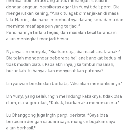
merasa lebih terdorong untuk menangani situasi ini
dengan anggun, bersikeras agar Lin Yunyi tidak pergi. Dia
mengerutkan kening, “Anak itu agak dimanjakan di masa
lalu. Hari ini, aku harus membuatnya datang kepadamu dan
meminta maaf apa pun yang terjadi.”
Pendiriannya terlalu tegas, dan masalah kecil terancam
akan meningkat menjadi besar.
Nyonya Lin menyela, “Biarkan saja, dia masih anak-anak.”
Dia telah mendengar beberapa hal; anak angkat kedua ini
tidak mudah diatur. Pada akhirnya, jika timbul masalah,
bukankah itu hanya akan menyusahkan putrinya?
Lin yunwan berdiri dan berkata, “Aku akan memeriksanya.”
Lin Yunyi, yang selalu ingin melindungi kakaknya, tidak bisa
diam, dia segera ikut, “Kakak, biarkan aku menemanimu.”
Lu Changgong juga ingin pergi, berkata, “Saya bisa
berbicara dengan saudara saya, mungkin bujukan saya
akan berhasil.”