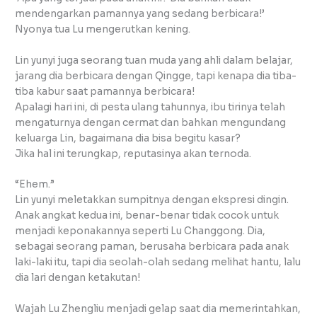
mendengarkan pamannya yang sedang berbicara!’
Nyonya tua Lu mengerutkan kening.
Lin yunyi juga seorang tuan muda yang ahli dalam belajar,
jarang dia berbicara dengan Qingge, tapi kenapa dia tiba-
tiba kabur saat pamannya berbicara!
Apalagi hari ini, di pesta ulang tahunnya, ibu tirinya telah
mengaturnya dengan cermat dan bahkan mengundang
keluarga Lin, bagaimana dia bisa begitu kasar?
Jika hal ini terungkap, reputasinya akan ternoda.
“Ehem.”
Lin yunyi meletakkan sumpitnya dengan ekspresi dingin.
Anak angkat kedua ini, benar-benar tidak cocok untuk
menjadi keponakannya seperti Lu Changgong. Dia,
sebagai seorang paman, berusaha berbicara pada anak
laki-laki itu, tapi dia seolah-olah sedang melihat hantu, lalu
dia lari dengan ketakutan!
Wajah Lu Zhengliu menjadi gelap saat dia memerintahkan,