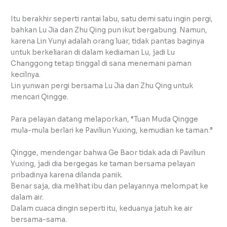
Itu berakhir seperti rantai labu, satu demi satu ingin pergi,
bahkan Lu Jia dan Zhu Qing pun ikut bergabung. Namun,
karena Lin Yunyi adalah orang luar, tidak pantas baginya
untuk berkeliaran di dalam kediaman Lu, jadi Lu
Changgong tetap tinggal di sana menemani paman
kecilnya.
Lin yunwan pergi bersama Lu Jia dan Zhu Qing untuk
mencari Qingge.
Para pelayan datang melaporkan, “Tuan Muda Qingge
mula-mula berlari ke Paviliun Yuxing, kemudian ke taman.”
Qingge, mendengar bahwa Ge Baor tidak ada di Paviliun
Yuxing, jadi dia bergegas ke taman bersama pelayan
pribadinya karena dilanda panik.
Benar saja, dia melihat ibu dan pelayannya melompat ke
dalam air.
Dalam cuaca dingin seperti itu, keduanya jatuh ke air
bersama-sama.