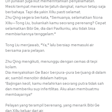
Lin yunwan juga ikut memerintahkan penyelamatan.
Meski tempat mereka terjatuh dangkal, namun tetap saja
berbahaya. Tapi dia yakin Xiliu pasti selamat.
Zhu Qing segera berkata, “Semuanya, selamatkan Nona
Xiliu—Tong Liu, bukankah kamu seorang perenang? Cepat
selamatkan Bibi Ge, dia dari Paviliunku, aku tidak bisa
membiarkannya tenggelam.”
Tong Liu menjawab, “Ya,” lalu bersiap memasuki air
bersama para pelayan.
Zhu Qing mengikuti, menunggu dengan cemas di tepi
kolam.
Dia menyaksikan Ge Baor berpura-pura berjuang di dalam
air, sambil mencibir didalam hatinya.
‘Bajingan kecil, kamu melahirkan seorang putra tidak sah
dan memberiku sup infertilitas. Aku akan membuatmu
membayarnya!’
Pelayan yang terampil berenang, yang menarik Bibi Ge
dan Xiliu keluar dari air.