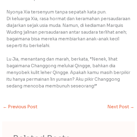
Nyonya Xia tersenyum tanpa sepatah kata pun.
Di keluarga Xia, rasa hormat dan keramahan persaudaraan
diajarkan sejak usia muda. Namun, di kediaman Marquis
Wuding jalinan persaudaraan antar saudara terlihat aneh;
bagaimana bisa mereka membiarkan anak-anak kecil
seperti itu berkelahi.
Lu Jia, menantang dan marah, berkata, “Nenek, lihat
bagaimana Changgong melukai Qingge, bahkan dia
menyobek kulit leher Qingge. Apakah kamu masih berpikir
itu hanya permainan lin yunwan? Aku pikir Changgong
sedang mencoba membunuh seseorang!”
←
Previous Post
Next Post
→