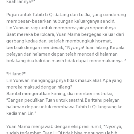
keahliannya?”
Pujian untuk Tabib Li Qi datang dari Lu Jia, yang cenderung
membesar-besarkan hubungan keluarganya sendiri.
Lin Yunwan ragu untuk mempercayainya sepenuhnya.
Saat mereka berbicara, Yuan Mama bergegas keluar dari
gerbang kedua dan, setelah membungkuk hormat,
berbisik dengan mendesak, “Nyonya! Tuan hilang. Kepala
pelayan dari halaman depan telah mencari di halaman
belakang dua kali dan masih tidak dapat menemukannya .”
“Hilang?”
Lin Yunwan menganggapnya tidak masuk akal. Apa yang
mereka maksud dengan hilang?
Sambil mengerutkan kening, dia memberi instruksi,
“Jangan pedulikan Tuan untuk saat ini. Beritahu pelayan
halaman depan untuk membawa Tabib Li Qi langsung ke
kediaman Lin.”
Yuan Mama menjawab dengan ekspresi rumit, “Nyonya,
sudah terlambat. Tuan Li Qi tidak bisa menunggu lebih