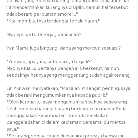
pelayan yang mencuri barang-barang anda. Walaupun hal
ini mencerminkan kurangnya disiplin, namun hal tersebut
tidak berarti perbuatan amoral…”
“Kau membuatnya terdengar terlalu parah.”
Nyonya Tua Lu terkejut, pencurian?
Yan Mama juga bingung, siapa yang mencuri sesuatu?
“Yunwan, apa yang sebenarnya terjadi?”
Nyonya tua Lu bertanya dengan alis berkerut, namun
setidaknya hatinya yang menggantung sudah agak tenang.
Lin Yunwan menyatakan, “Masalah ini sangat penting; saya
tidak berani mengumumkannya kepada publik.”
“Oleh karena itu, saya mengumumkan bahwa seseorang
telah mencuri barang-barang berharga dari mahar Anda,
menggunakan kesempatan ini untuk melakukan
penggeledahan di dalam kediaman bersama ibu mertua
saya.”
“Sekarang, semua orang di mansion percaya bahwa ini